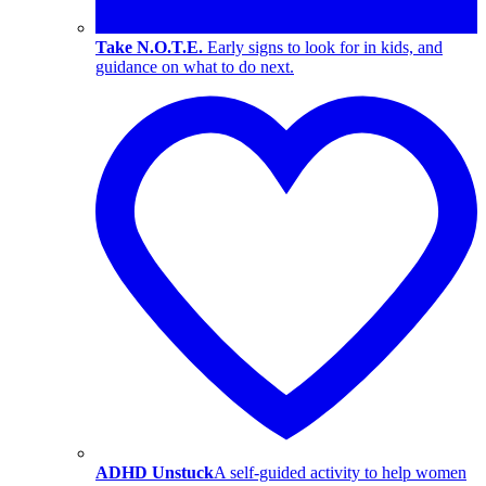
Take N.O.T.E.
Early signs to look for in kids, and
guidance on what to do next.
ADHD Unstuck
A self-guided activity to help women