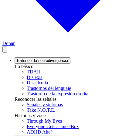
Donar
Entender la neurodivergencia
Lo básico
TDAH
Dislexia
Discalculia
Trastornos del lenguaje
Trastorno de la expresión escrita
Reconocer las señales
Señales y síntomas
Take N.O.T.E.
Historias y voces
Through My Eyes
Everyone Gets a Juice Box
ADHD Aha!