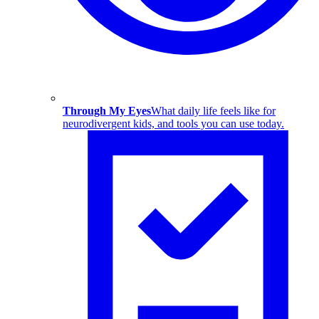
Through My Eyes
What daily life feels like for
neurodivergent kids, and tools you can use today.