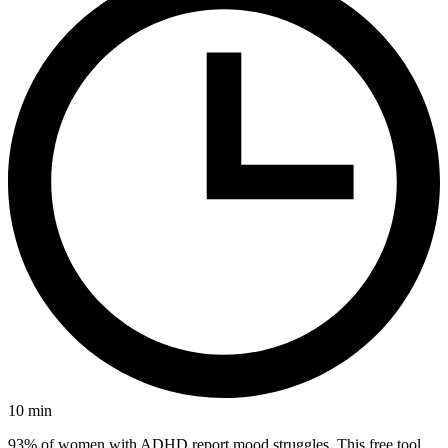
10
min
93% of women with ADHD report mood struggles. This free tool