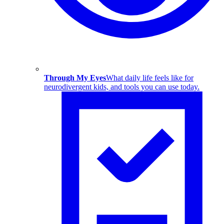
Through My Eyes
What daily life feels like for
neurodivergent kids, and tools you can use today.