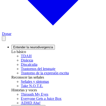
Donar
Entender la neurodivergencia
Lo básico
TDAH
Dislexia
Discalculia
Trastornos del lenguaje
Trastorno de la expresión escrita
Reconocer las señales
Señales y síntomas
Take N.O.T.E.
Historias y voces
Through My Eyes
Everyone Gets a Juice Box
ADHD Aha!