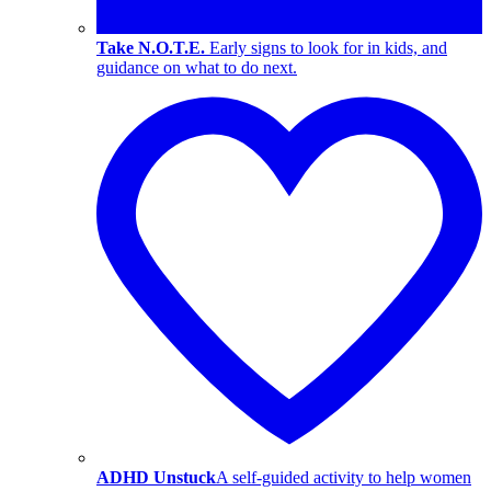
Take N.O.T.E.
Early signs to look for in kids, and
guidance on what to do next.
ADHD Unstuck
A self-guided activity to help women