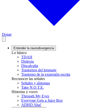
Donar
Entender la neurodivergencia
Lo básico
TDAH
Dislexia
Discalculia
Trastornos del lenguaje
Trastorno de la expresión escrita
Reconocer las señales
Señales y síntomas
Take N.O.T.E.
Historias y voces
Through My Eyes
Everyone Gets a Juice Box
ADHD Aha!