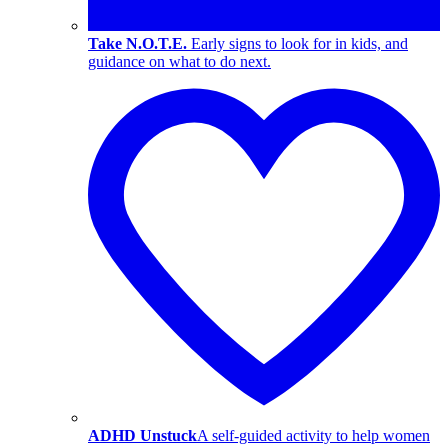
Take N.O.T.E.
Early signs to look for in kids, and
guidance on what to do next.
ADHD Unstuck
A self-guided activity to help women