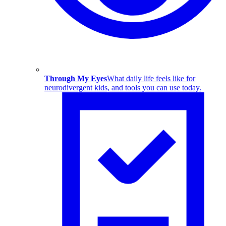
Through My Eyes
What daily life feels like for
neurodivergent kids, and tools you can use today.