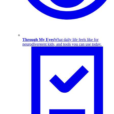
Through My Eyes
What daily life feels like for
neurodivergent kids, and tools you can use today.