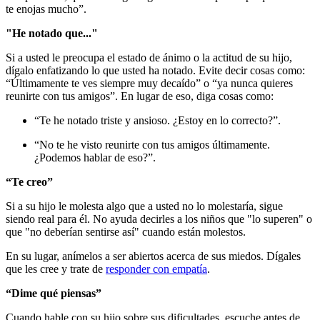
te enojas mucho”.
"He notado que..."
Si a usted le preocupa el estado de ánimo o la actitud de su hijo,
dígalo enfatizando lo que usted ha notado. Evite decir cosas como:
“Últimamente te ves siempre muy decaído” o “ya nunca quieres
reunirte con tus amigos”. En lugar de eso, diga cosas como:
“Te he notado triste y ansioso. ¿Estoy en lo correcto?”.
“No te he visto reunirte con tus amigos últimamente.
¿Podemos hablar de eso?”.
“Te creo”
Si a su hijo le molesta algo que a usted no lo molestaría, sigue
siendo real para él. No ayuda decirles a los niños que "lo superen" o
que "no deberían sentirse así" cuando están molestos.
En su lugar, anímelos a ser abiertos acerca de sus miedos. Dígales
que les cree y trate de
responder con empatía
.
“Dime qué piensas”
Cuando hable con su hijo sobre sus dificultades, escuche antes de