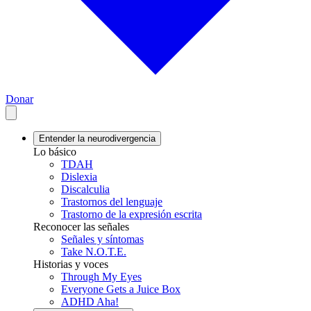
Donar
Entender la neurodivergencia
Lo básico
TDAH
Dislexia
Discalculia
Trastornos del lenguaje
Trastorno de la expresión escrita
Reconocer las señales
Señales y síntomas
Take N.O.T.E.
Historias y voces
Through My Eyes
Everyone Gets a Juice Box
ADHD Aha!