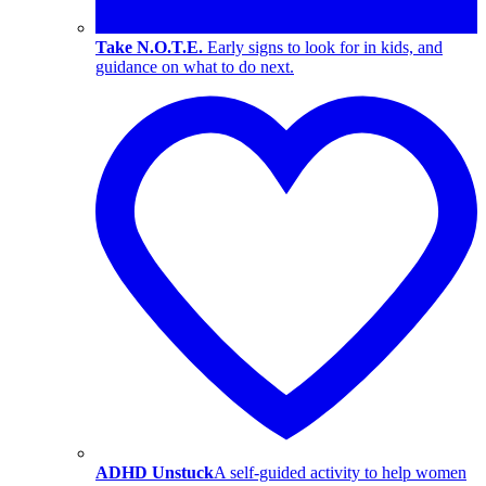
Take N.O.T.E.
Early signs to look for in kids, and
guidance on what to do next.
ADHD Unstuck
A self-guided activity to help women