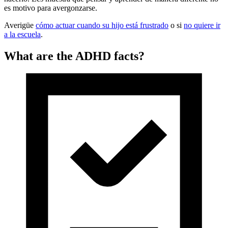
es motivo para avergonzarse.
Averigüe
cómo actuar cuando su hijo está frustrado
o si
no quiere ir
a la escuela
.
What are the ADHD facts?