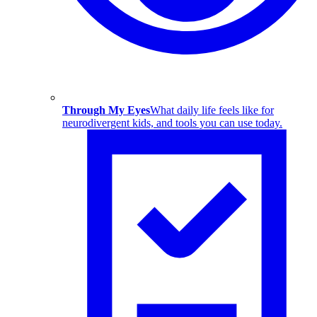
Through My Eyes
What daily life feels like for
neurodivergent kids, and tools you can use today.