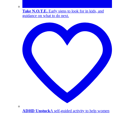
Take N.O.T.E.
Early signs to look for in kids, and
guidance on what to do next.
ADHD Unstuck
A self-guided activity to help women