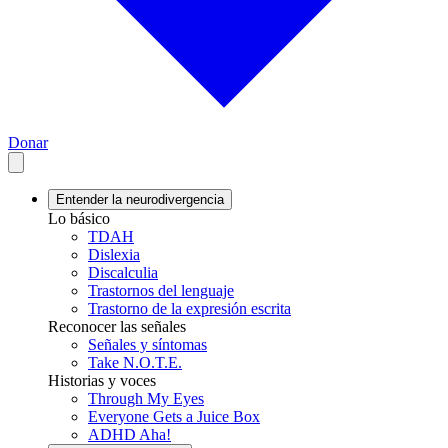
Donar
Entender la neurodivergencia
Lo básico
TDAH
Dislexia
Discalculia
Trastornos del lenguaje
Trastorno de la expresión escrita
Reconocer las señales
Señales y síntomas
Take N.O.T.E.
Historias y voces
Through My Eyes
Everyone Gets a Juice Box
ADHD Aha!