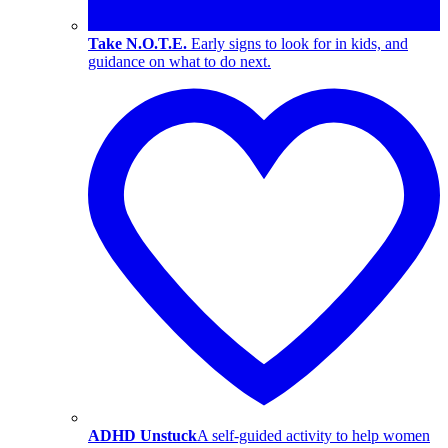
Take N.O.T.E.
Early signs to look for in kids, and
guidance on what to do next.
ADHD Unstuck
A self-guided activity to help women