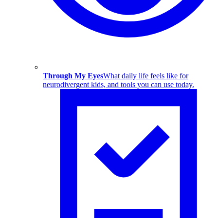
Through My Eyes
What daily life feels like for
neurodivergent kids, and tools you can use today.