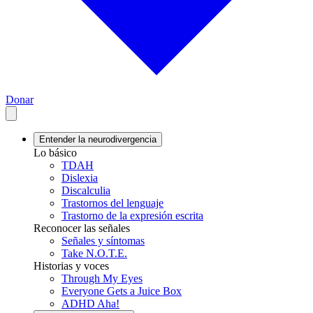
Donar
Entender la neurodivergencia
Lo básico
TDAH
Dislexia
Discalculia
Trastornos del lenguaje
Trastorno de la expresión escrita
Reconocer las señales
Señales y síntomas
Take N.O.T.E.
Historias y voces
Through My Eyes
Everyone Gets a Juice Box
ADHD Aha!