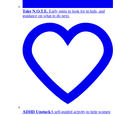
Take N.O.T.E.
Early signs to look for in kids, and
guidance on what to do next.
ADHD Unstuck
A self-guided activity to help women