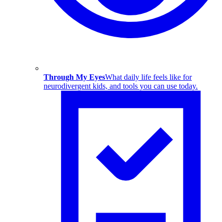
Through My Eyes
What daily life feels like for
neurodivergent kids, and tools you can use today.