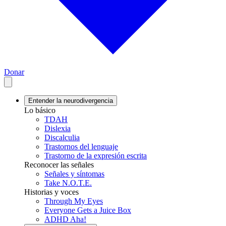
Donar
Entender la neurodivergencia
Lo básico
TDAH
Dislexia
Discalculia
Trastornos del lenguaje
Trastorno de la expresión escrita
Reconocer las señales
Señales y síntomas
Take N.O.T.E.
Historias y voces
Through My Eyes
Everyone Gets a Juice Box
ADHD Aha!