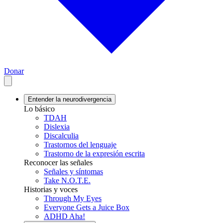
Donar
Entender la neurodivergencia
Lo básico
TDAH
Dislexia
Discalculia
Trastornos del lenguaje
Trastorno de la expresión escrita
Reconocer las señales
Señales y síntomas
Take N.O.T.E.
Historias y voces
Through My Eyes
Everyone Gets a Juice Box
ADHD Aha!