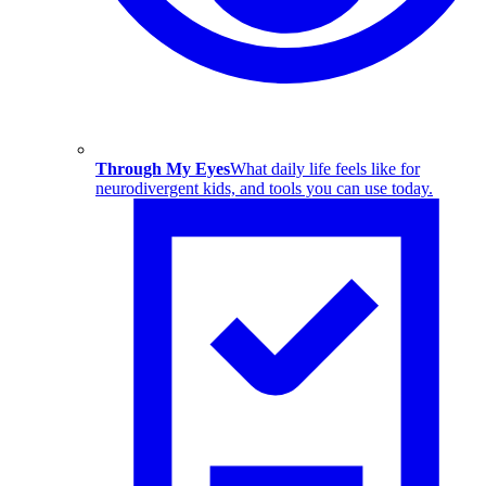
Through My Eyes
What daily life feels like for
neurodivergent kids, and tools you can use today.