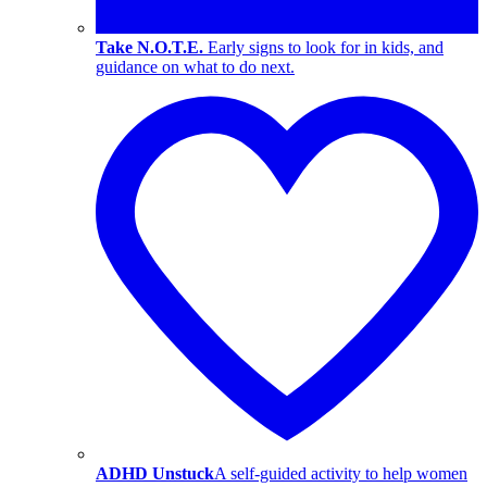
Take N.O.T.E.
Early signs to look for in kids, and
guidance on what to do next.
ADHD Unstuck
A self-guided activity to help women