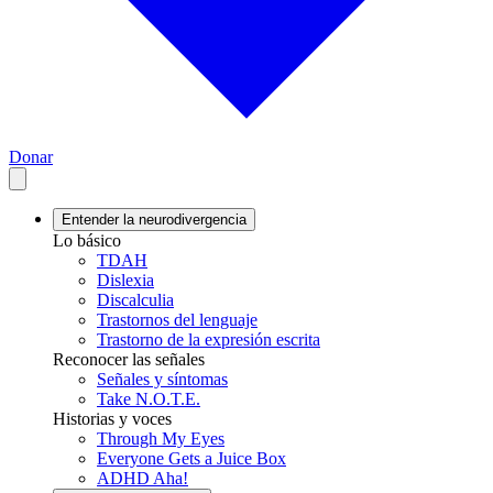
Donar
Entender la neurodivergencia
Lo básico
TDAH
Dislexia
Discalculia
Trastornos del lenguaje
Trastorno de la expresión escrita
Reconocer las señales
Señales y síntomas
Take N.O.T.E.
Historias y voces
Through My Eyes
Everyone Gets a Juice Box
ADHD Aha!