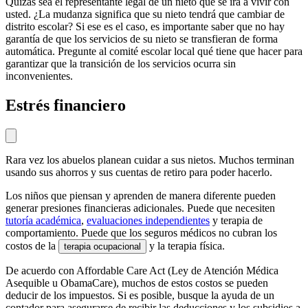
Quizás sea el representante legal de un nieto que se irá a vivir con
usted. ¿La mudanza significa que su nieto tendrá que cambiar de
distrito escolar? Si ese es el caso, es importante saber que no hay
garantía de que los servicios de su nieto se transfieran de forma
automática. Pregunte al comité escolar local qué tiene que hacer para
garantizar que la transición de los servicios ocurra sin
inconvenientes.
Estrés financiero
Rara vez los abuelos planean cuidar a sus nietos. Muchos terminan
usando sus ahorros y sus cuentas de retiro para poder hacerlo.
Los niños que piensan y aprenden de manera diferente pueden
generar presiones financieras adicionales. Puede que necesiten
tutoría académica
,
evaluaciones independientes
y terapia de
comportamiento. Puede que los seguros médicos no cubran los
costos de la
y la terapia física.
terapia ocupacional
De acuerdo con Affordable Care Act (Ley de Atención Médica
Asequible u ObamaCare), muchos de estos costos se pueden
deducir de los impuestos. Si es posible, busque la ayuda de un
contador para asegurarse de recibir las deducciones y los subsidios a