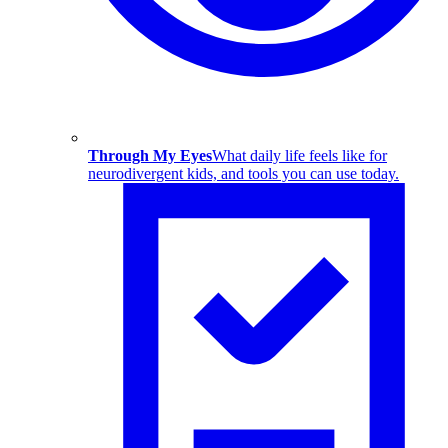
Through My Eyes
What daily life feels like for
neurodivergent kids, and tools you can use today.