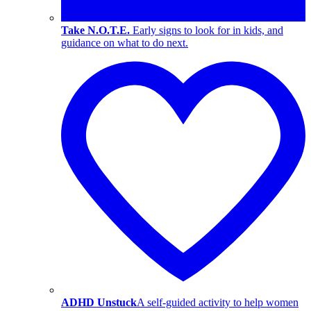
Take N.O.T.E.
Early signs to look for in kids, and
guidance on what to do next.
ADHD Unstuck
A self-guided activity to help women