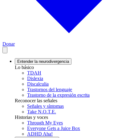
Donar
Entender la neurodivergencia
Lo básico
TDAH
Dislexia
Discalculia
Trastornos del lenguaje
Trastorno de la expresión escrita
Reconocer las señales
Señales y síntomas
Take N.O.T.E.
Historias y voces
Through My Eyes
Everyone Gets a Juice Box
ADHD Aha!