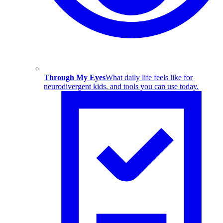
Through My Eyes
What daily life feels like for
neurodivergent kids, and tools you can use today.