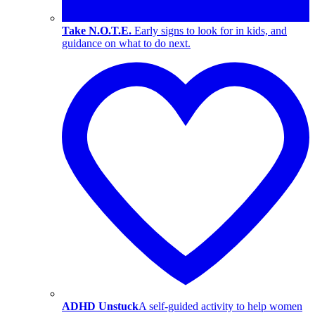
Take N.O.T.E.
Early signs to look for in kids, and
guidance on what to do next.
ADHD Unstuck
A self-guided activity to help women