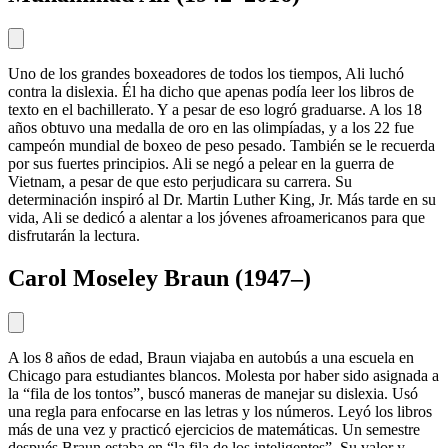
Uno de los grandes boxeadores de todos los tiempos, Ali luchó
contra la dislexia. Él ha dicho que apenas podía leer los libros de
texto en el bachillerato. Y a pesar de eso logró graduarse. A los 18
años obtuvo una medalla de oro en las olimpíadas, y a los 22 fue
campeón mundial de boxeo de peso pesado. También se le recuerda
por sus fuertes principios. Ali se negó a pelear en la guerra de
Vietnam, a pesar de que esto perjudicara su carrera. Su
determinación inspiró al Dr. Martin Luther King, Jr. Más tarde en su
vida, Ali se dedicó a alentar a los jóvenes afroamericanos para que
disfrutarán la lectura.
Carol Moseley Braun (1947–)
A los 8 años de edad, Braun viajaba en autobús a una escuela en
Chicago para estudiantes blancos. Molesta por haber sido asignada a
la “fila de los tontos”, buscó maneras de manejar su dislexia. Usó
una regla para enfocarse en las letras y los números. Leyó los libros
más de una vez y practicó ejercicios de matemáticas. Un semestre
después Braun estaba en “la fila de los inteligentes”. Su valor y