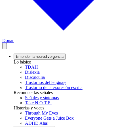
Donar
Entender la neurodivergencia
Lo básico
TDAH
Dislexia
Discalculia
Trastornos del lenguaje
Trastorno de la expresión escrita
Reconocer las señales
Señales y síntomas
Take N.O.T.E.
Historias y voces
Through My Eyes
Everyone Gets a Juice Box
ADHD Aha!