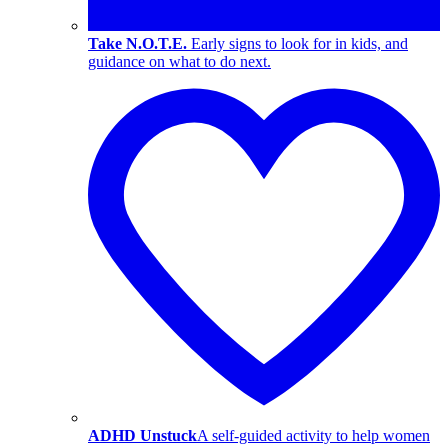
Take N.O.T.E.
Early signs to look for in kids, and
guidance on what to do next.
ADHD Unstuck
A self-guided activity to help women