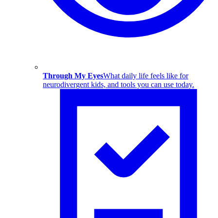
Through My Eyes
What daily life feels like for
neurodivergent kids, and tools you can use today.