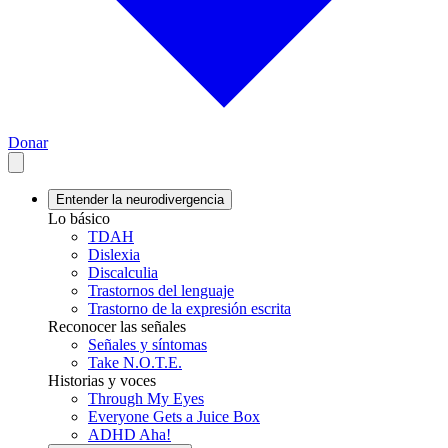
Donar
Entender la neurodivergencia
Lo básico
TDAH
Dislexia
Discalculia
Trastornos del lenguaje
Trastorno de la expresión escrita
Reconocer las señales
Señales y síntomas
Take N.O.T.E.
Historias y voces
Through My Eyes
Everyone Gets a Juice Box
ADHD Aha!