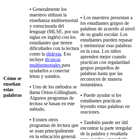
•
Generalmente los
maestros utilizan la
•
Los maestros presentan a
enseñanza multisensorial
los estudiantes grupos de
y estructurada del
palabras de acuerdo al nivel
lenguaje (MLSE, por sus
de su grado escolar. Los
siglas en inglés) con los
estudiantes pueden repasar
estudiantes que tienen
y memorizar esas palabras
dificultades con la lectura
en la casa. Los niños
como la
dislexia
. Eso
aprenden mejor cuando
incluye
técnicas
practican con regularidad
multisensoriales
para
grupos pequeños de
ayudarlos a conectar
palabras hasta que las
letras y sonidos.
Cómo se
reconocen de manera
enseñan
instantánea.
•
Uno de los métodos se
estas
llama Orton-Gillingham.
palabras
•
Puede ayudar si los
Algunos programas de
estudiantes practican
lectura se basan en este
leyendo estas palabras en
método.
oraciones.
•
Existen otros
•
También puede ser útil
programas de lectura que
encontrar la parte irregular
se usan principalmente
de la palabra y resaltarla
en la educación general.