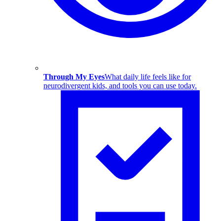
Through My Eyes
What daily life feels like for
neurodivergent kids, and tools you can use today.