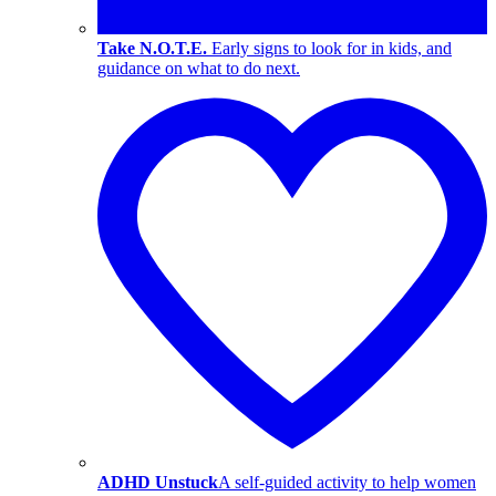
Take N.O.T.E.
Early signs to look for in kids, and
guidance on what to do next.
ADHD Unstuck
A self-guided activity to help women