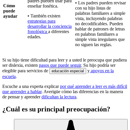
padres pueden usar para
•
Los padres pueden revisar
Cómo
enseñar fonética.
con su hijo listas de
puede
palabras familiares a simple
•
También existen
ayudar
vista, incluyendo palabras
estrategias para
no decodificables. Pueden
desarrollar la conciencia
hablar de patrones de letras
fonológica
a diferentes
en palabras familiares a
edades.
simple vista irregulares que
no siguen las reglas.
Si su hijo tiene dificultad para leer y a usted le preocupa que pudiera
ser dislexia, existen
pasos que puede seguir
. Su hijo podría ser
elegible para servicios de
y
apoyos en la
educación especial
escuela
.
Escuche a una experta explicar
por qué aprender a leer es más difícil
que aprender a hablar
. Averigüe cómo las diferencias en la manera
de pensar y aprender
dificultan la lectura
.
¿Cuál es su principal preocupación?