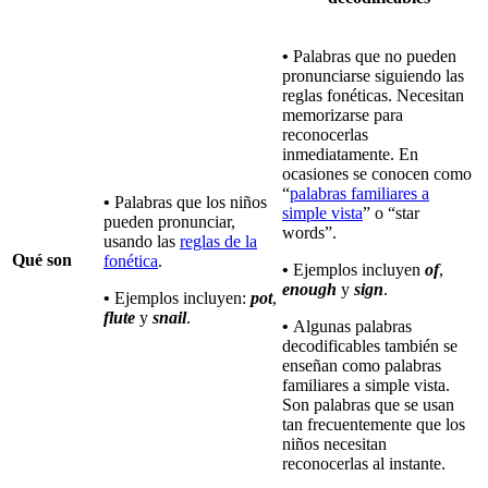
•
Palabras que no pueden
pronunciarse siguiendo las
reglas fonéticas. Necesitan
memorizarse para
reconocerlas
inmediatamente. En
ocasiones se conocen como
“
palabras familiares a
•
Palabras que los niños
simple vista
” o “star
pueden pronunciar,
words”.
usando las
reglas de la
Qué son
fonética
.
•
Ejemplos incluyen
of
,
enough
y
sign
.
•
Ejemplos incluyen:
pot
,
flute
y
snail
.
•
Algunas palabras
decodificables también se
enseñan como palabras
familiares a simple vista.
Son palabras que se usan
tan frecuentemente que los
niños necesitan
reconocerlas al instante.