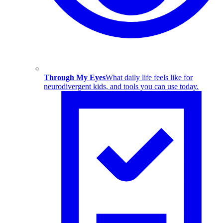
Through My Eyes
What daily life feels like for
neurodivergent kids, and tools you can use today.