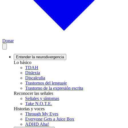
Donar
Entender la neurodivergencia
Lo básico
TDAH
Dislexia
Discalculia
Trastornos del lenguaje
Trastorno de la expresión escrita
Reconocer las señales
Señales y síntomas
Take N.O.T.E.
Historias y voces
Through My Eyes
Everyone Gets a Juice Box
ADHD Aha!