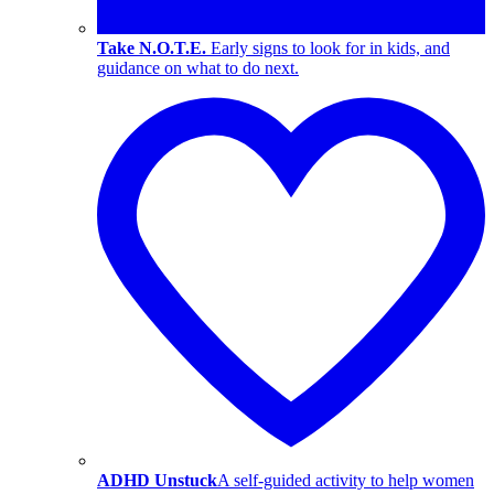
Take N.O.T.E.
Early signs to look for in kids, and
guidance on what to do next.
ADHD Unstuck
A self-guided activity to help women