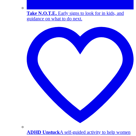
Take N.O.T.E.
Early signs to look for in kids, and
guidance on what to do next.
ADHD Unstuck
A self-guided activity to help women