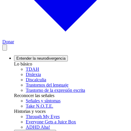
Donar
Entender la neurodivergencia
Lo básico
TDAH
Dislexia
Discalculia
Trastornos del lenguaje
Trastorno de la expresión escrita
Reconocer las señales
Señales y síntomas
Take N.O.T.E.
Historias y voces
Through My Eyes
Everyone Gets a Juice Box
ADHD Aha!