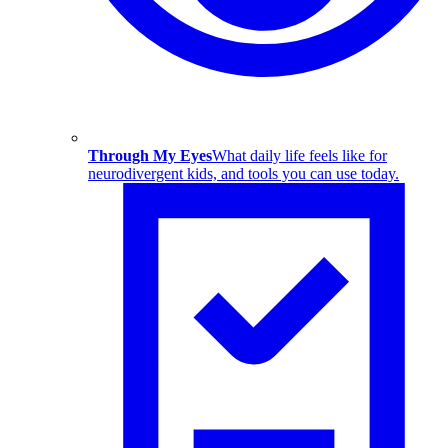
Through My Eyes
What daily life feels like for
neurodivergent kids, and tools you can use today.