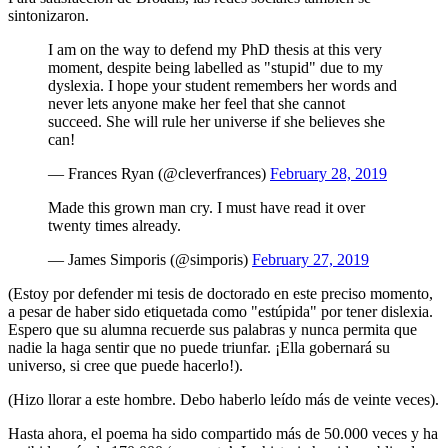
sintonizaron.
I am on the way to defend my PhD thesis at this very
moment, despite being labelled as "stupid" due to my
dyslexia. I hope your student remembers her words and
never lets anyone make her feel that she cannot
succeed. She will rule her universe if she believes she
can!
— Frances Ryan (@cleverfrances)
February 28, 2019
Made this grown man cry. I must have read it over
twenty times already.
— James Simporis (@simporis)
February 27, 2019
(Estoy por defender mi tesis de doctorado en este preciso momento,
a pesar de haber sido etiquetada como "estúpida" por tener dislexia.
Espero que su alumna recuerde sus palabras y nunca permita que
nadie la haga sentir que no puede triunfar. ¡Ella gobernará su
universo, si cree que puede hacerlo!).
(Hizo llorar a este hombre. Debo haberlo leído más de veinte veces).
Hasta ahora, el poema ha sido compartido más de 50.000 veces y ha