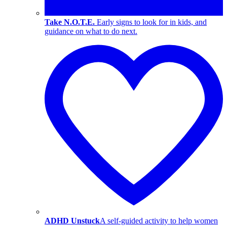
Take N.O.T.E.
Early signs to look for in kids, and
guidance on what to do next.
ADHD Unstuck
A self-guided activity to help women