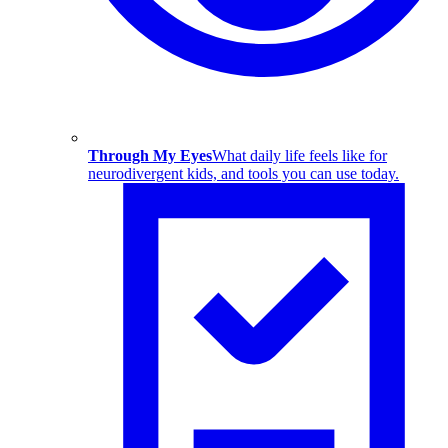
Through My Eyes
What daily life feels like for
neurodivergent kids, and tools you can use today.