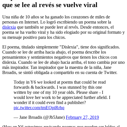
que se lee al revés se vuelve viral
Una niña de 10 años se ha ganado los corazones de miles de
personas en Internet. Lo logró escribiendo un poema sobre la
dislexia
que también se puede leer al revés. Desde entonces, el
poema se ha vuelto viral y ha sido elogiado por su original formato y
su mensaje positivo para los chicos.
El poema, titulado simplemente "Dislexia", tiene dos significados.
Cuando se lee de arriba hacia abajo, el poema describe los
pensamientos y sentimientos negativos que tienen los chicos con
dislexia. Cuando se lee de abajo hacia arriba, el tono cambia por uno
más inspirador. Tan inspirador que la maestra de la niña, Jane
Broadis, se sintió obligada a compartirlo en su cuenta de Twitter.
Today in Y6 we looked at poems that could be read
forwards & backwards. I was stunned by this one
written by one of my 10 year olds. Please share - I
would love her work to be appreciated further afield. I
wonder if it could even find a publisher?
pic.twitter.com/tmEQpiRrhq
— Jane Broadis (@Jb5Jane)
February 27, 2019
(Hoy en Y6 estuvimos revisando poemas que pueden ser leídos al