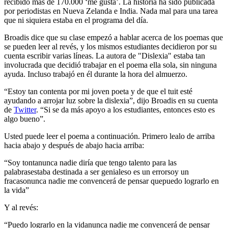
recibido más de 170.000 ‘me gusta’. La historia ha sido publicada
por periodistas en Nueva Zelanda e India. Nada mal para una tarea
que ni siquiera estaba en el programa del día.
Broadis dice que su clase empezó a hablar acerca de los poemas que
se pueden leer al revés, y los mismos estudiantes decidieron por su
cuenta escribir varias líneas. La autora de "Dislexia" estaba tan
involucrada que decidió trabajar en el poema ella sola, sin ninguna
ayuda. Incluso trabajó en él durante la hora del almuerzo.
“Estoy tan contenta por mi joven poeta y de que el tuit esté
ayudando a arrojar luz sobre la dislexia”, dijo Broadis en su cuenta
de
Twitter
. “Si se da más apoyo a los estudiantes, entonces esto es
algo bueno”.
Usted puede leer el poema a continuación. Primero lealo de arriba
hacia abajo y después de abajo hacia arriba:
“Soy tonta
nunca nadie diría
que tengo talento para las
palabras
estaba destinada a ser genial
eso es un error
soy un
fracaso
nunca nadie me convencerá de pensar que
puedo lograrlo en
la vida”
Y al revés:
“Puedo lograrlo en la vida
nunca nadie me convencerá de pensar