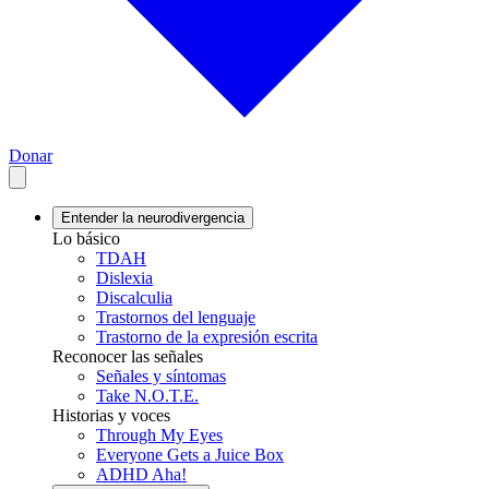
Donar
Entender la neurodivergencia
Lo básico
TDAH
Dislexia
Discalculia
Trastornos del lenguaje
Trastorno de la expresión escrita
Reconocer las señales
Señales y síntomas
Take N.O.T.E.
Historias y voces
Through My Eyes
Everyone Gets a Juice Box
ADHD Aha!