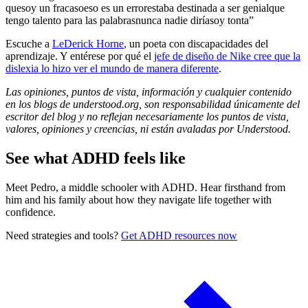
que
soy un fracaso
eso es un error
estaba destinada a ser genial
que
tengo talento para las palabras
nunca nadie diría
soy tonta”
Escuche a
LeDerick Horne
, un poeta con discapacidades del
aprendizaje. Y entérese por qué el
jefe de diseño de Nike cree que la
dislexia lo hizo ver el mundo de manera diferente
.
Las opiniones, puntos de vista, información y cualquier contenido
en los blogs de understood.org, son responsabilidad únicamente del
escritor del blog y no reflejan necesariamente los puntos de vista,
valores, opiniones y creencias, ni están avaladas por Understood.
See what ADHD feels like
Meet Pedro, a middle schooler with ADHD. Hear firsthand from
him and his family about how they navigate life together with
confidence.
Need strategies and tools?
Get ADHD resources now