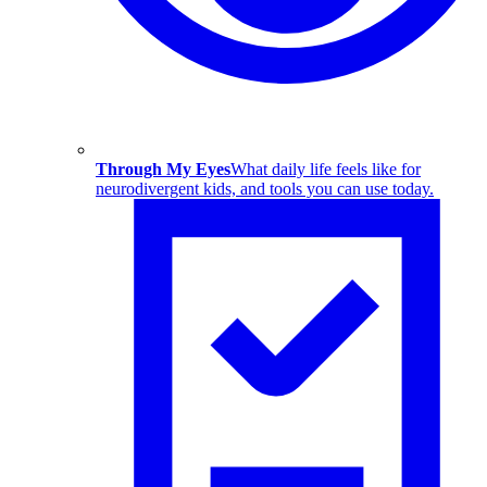
Through My Eyes
What daily life feels like for
neurodivergent kids, and tools you can use today.