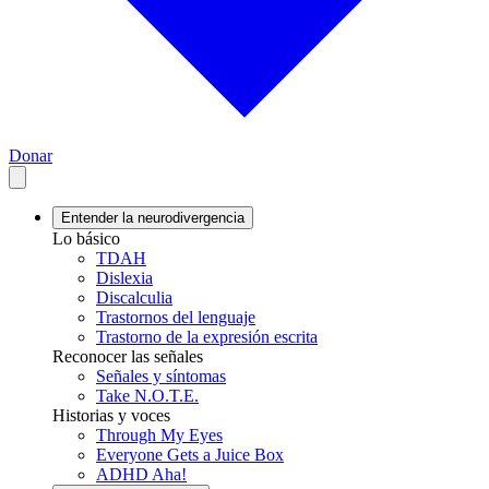
Donar
Entender la neurodivergencia
Lo básico
TDAH
Dislexia
Discalculia
Trastornos del lenguaje
Trastorno de la expresión escrita
Reconocer las señales
Señales y síntomas
Take N.O.T.E.
Historias y voces
Through My Eyes
Everyone Gets a Juice Box
ADHD Aha!