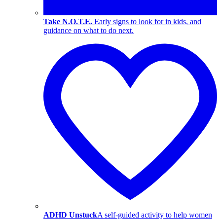
Take N.O.T.E.
Early signs to look for in kids, and
guidance on what to do next.
ADHD Unstuck
A self-guided activity to help women