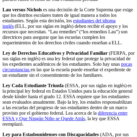
Lau versus Nichols
es una decisión de la Corte Suprema que exige
que los distritos escolares traten de igual manera a todos los
estudiantes. Según esta decisión, los
estudiantes del idioma
inglés
(ELL, por sus siglas en inglés) deben recibir el apoyo y los
recursos que necesitan. “Lau remedies” (“los remedios Lau”) son
directrices para asegurar que las escuelas cumplen los
requerimientos de los derechos civiles cuando enseñan a ELL.
Ley de Derechos Educativos y Privacidad Familiar
(FERPA, por
sus siglas en inglés) es una ley federal que protege la privacidad de
los expedientes académicos de los estudiantes. Solo hay unas
pocas
circunstancias
en las que la escuela puede enseñar el expediente de
un estudiante sin el consentimiento de los familiares.
Ley Cada Estudiante Triunfa
(ESSA, por sus siglas en inglés) es
la principal ley federal en Estados Unidos para la educación general
desde kínder hasta el grado 12. ESSA requiere que los estudiantes
sean evaluados anualmente. Bajo la ley, los estados responsabilizan
a las escuelas del progreso de sus estudiantes dentro de un marco
provisto por el gobierno federal. Lea acerca de la
diferencia entre
ESSA y Que Ningún Niño se Quede Atrás
, la ley que ESSA
reemplazó.
Ley para Estadounidenses con Discapacidades
(ADA, por sus