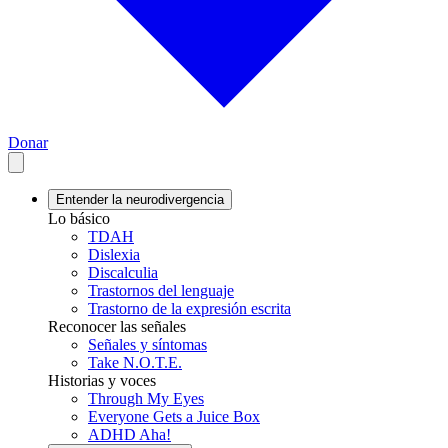
Donar
Entender la neurodivergencia
Lo básico
TDAH
Dislexia
Discalculia
Trastornos del lenguaje
Trastorno de la expresión escrita
Reconocer las señales
Señales y síntomas
Take N.O.T.E.
Historias y voces
Through My Eyes
Everyone Gets a Juice Box
ADHD Aha!