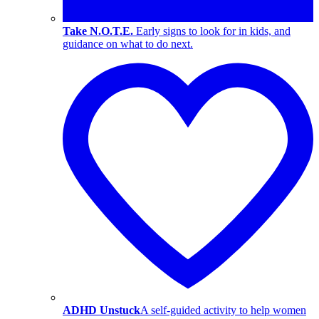
Take N.O.T.E.
Early signs to look for in kids, and
guidance on what to do next.
ADHD Unstuck
A self-guided activity to help women