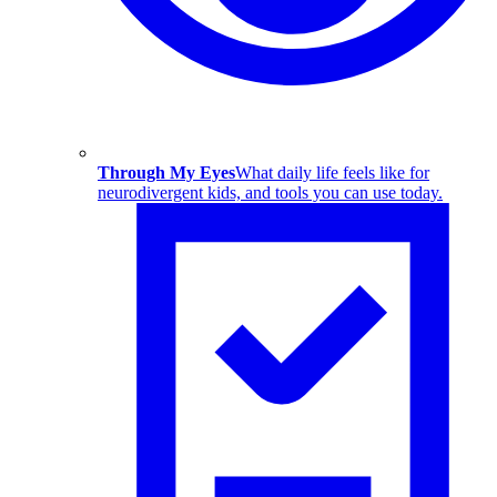
Through My Eyes
What daily life feels like for
neurodivergent kids, and tools you can use today.