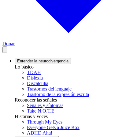
Donar
Entender la neurodivergencia
Lo básico
TDAH
Dislexia
Discalculia
Trastornos del lenguaje
Trastorno de la expresión escrita
Reconocer las señales
Señales y síntomas
Take N.O.T.E.
Historias y voces
Through My Eyes
Everyone Gets a Juice Box
ADHD Aha!