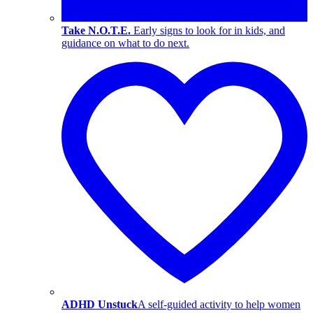
Take N.O.T.E.
Early signs to look for in kids, and
guidance on what to do next.
ADHD Unstuck
A self-guided activity to help women