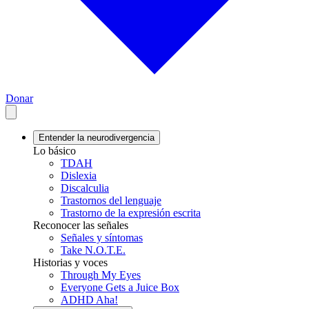
Donar
Entender la neurodivergencia
Lo básico
TDAH
Dislexia
Discalculia
Trastornos del lenguaje
Trastorno de la expresión escrita
Reconocer las señales
Señales y síntomas
Take N.O.T.E.
Historias y voces
Through My Eyes
Everyone Gets a Juice Box
ADHD Aha!