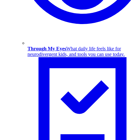
Through My Eyes
What daily life feels like for
neurodivergent kids, and tools you can use today.