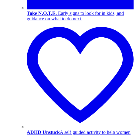
Take N.O.T.E.
Early signs to look for in kids, and
guidance on what to do next.
ADHD Unstuck
A self-guided activity to help women