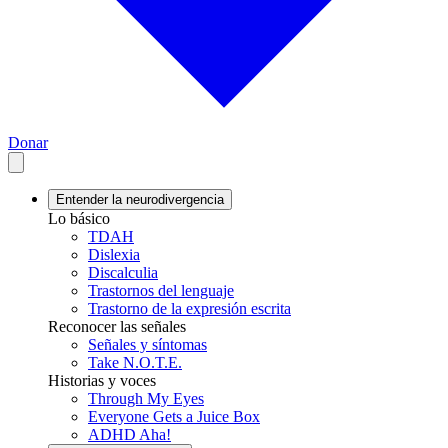
Donar
Entender la neurodivergencia
Lo básico
TDAH
Dislexia
Discalculia
Trastornos del lenguaje
Trastorno de la expresión escrita
Reconocer las señales
Señales y síntomas
Take N.O.T.E.
Historias y voces
Through My Eyes
Everyone Gets a Juice Box
ADHD Aha!