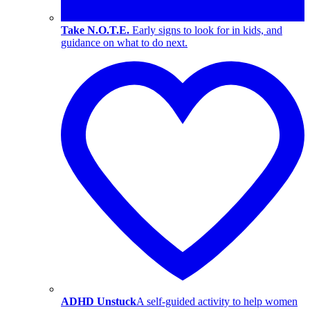
Take N.O.T.E.
Early signs to look for in kids, and
guidance on what to do next.
ADHD Unstuck
A self-guided activity to help women