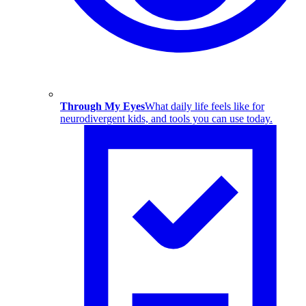
Through My Eyes
What daily life feels like for
neurodivergent kids, and tools you can use today.