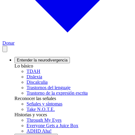
Donar
Entender la neurodivergencia
Lo básico
TDAH
Dislexia
Discalculia
Trastornos del lenguaje
Trastorno de la expresión escrita
Reconocer las señales
Señales y síntomas
Take N.O.T.E.
Historias y voces
Through My Eyes
Everyone Gets a Juice Box
ADHD Aha!