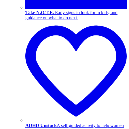
Take N.O.T.E.
Early signs to look for in kids, and
guidance on what to do next.
ADHD Unstuck
A self-guided activity to help women