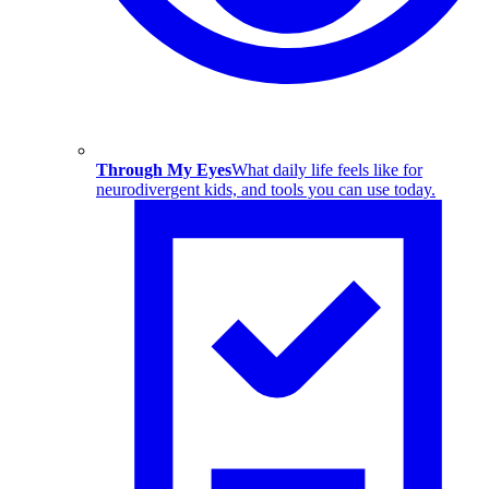
Through My Eyes
What daily life feels like for
neurodivergent kids, and tools you can use today.