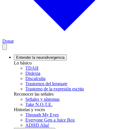
Donar
Entender la neurodivergencia
Lo básico
TDAH
Dislexia
Discalculia
Trastornos del lenguaje
Trastorno de la expresión escrita
Reconocer las señales
Señales y síntomas
Take N.O.T.E.
Historias y voces
Through My Eyes
Everyone Gets a Juice Box
ADHD Aha!