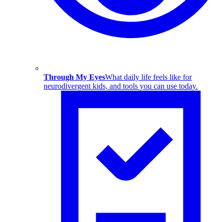
Through My Eyes
What daily life feels like for
neurodivergent kids, and tools you can use today.