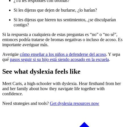
¿Tú les respondes con bromas?
Si les dijeras que dejen de burlarse, ¿lo harían?
Si les dijeras que hieren tus sentimientos, ¿se disculparían
contigo?
Si la respuesta a cualquiera de estas preguntas es “no” o “no sé”,
entonces podría tratarse de bromas negativas o incluso de acoso. Es
importante averiguar más.
Averigüe
cómo enseñar a los niños a defenderse del acoso
. Y sepa
qué
pasos seguir si su hijo está siendo acosado en la escuela
.
See what dyslexia feels like
Meet Caris, a high-schooler with dyslexia. Hear firsthand from her
and her family about how they navigate life together with
confidence.
Need strategies and tools?
Get dyslexia resources now