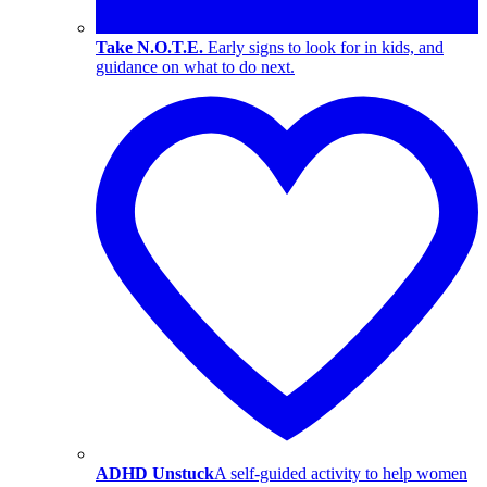
Take N.O.T.E.
Early signs to look for in kids, and
guidance on what to do next.
ADHD Unstuck
A self-guided activity to help women