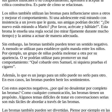
sus gustos musicales o su comportamiento, aprenden a aceptar la
crítica constructiva. Es parte de cómo se relacionan.
Los niños también utilizan las bromas para influenciarse unos a otros
y mejorar el comportamiento. Si una adolescente está mirando con
insistencia a un joven que le gusta, sus amigas podrían decirle: “¿De
nuevo estás mirando a Mario? ¡Por favor, acércate y háblale!”. Esta
broma le enseña una regla social (no mirar fijamente durante mucho
tiempo) y la anima a actuar de manera adecuada.
Sin embargo, las bromas también pueden tener un sentido negativo.
A menudo se utilizan para establecer quién manda entre los niños.
Por ejemplo, un grupo de niñas podría molestar a otra por su
apariencia. O se podrían utilizar para promover un mal
comportamiento: “Qué cobarde eres Samuel, ni siquiera pruebas el
cigarro”.
Además, lo que es un juego para un niño puede no serlo para otro.
En esos casos, las bromas pueden herir los sentimientos.
Con estos aspectos negativos, ¿por qué no desalentar por completo
las bromas? Como cualquier comunicación, las bromas tienen un
propósito. Algunos temas difíciles de tratar en conversaciones serias
son más fáciles de abordar a través de las bromas.
Las bromas también pueden ser divertidas. Piense por ejemplo en las