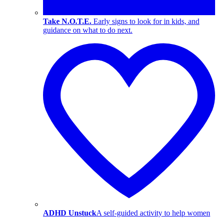
Take N.O.T.E.
Early signs to look for in kids, and
guidance on what to do next.
ADHD Unstuck
A self-guided activity to help women