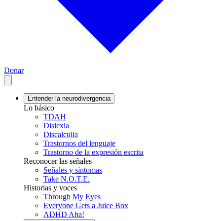
Donar
Entender la neurodivergencia
Lo básico
TDAH
Dislexia
Discalculia
Trastornos del lenguaje
Trastorno de la expresión escrita
Reconocer las señales
Señales y síntomas
Take N.O.T.E.
Historias y voces
Through My Eyes
Everyone Gets a Juice Box
ADHD Aha!