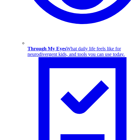
Through My Eyes
What daily life feels like for
neurodivergent kids, and tools you can use today.