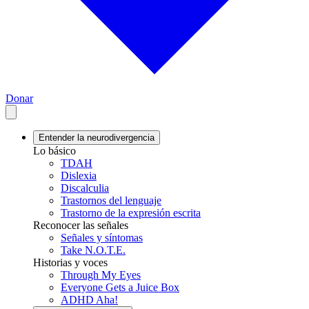
Donar
Entender la neurodivergencia
Lo básico
TDAH
Dislexia
Discalculia
Trastornos del lenguaje
Trastorno de la expresión escrita
Reconocer las señales
Señales y síntomas
Take N.O.T.E.
Historias y voces
Through My Eyes
Everyone Gets a Juice Box
ADHD Aha!