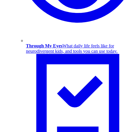
Through My Eyes
What daily life feels like for
neurodivergent kids, and tools you can use today.