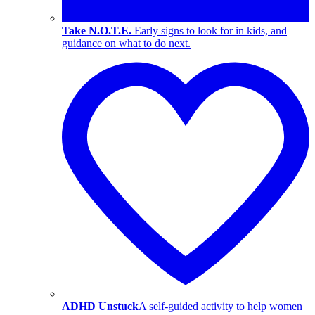
Take N.O.T.E.
Early signs to look for in kids, and
guidance on what to do next.
ADHD Unstuck
A self-guided activity to help women