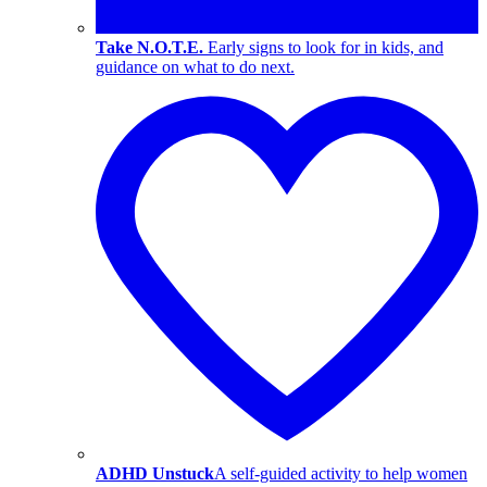
Take N.O.T.E.
Early signs to look for in kids, and
guidance on what to do next.
ADHD Unstuck
A self-guided activity to help women