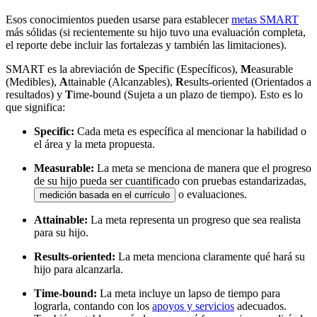
Esos conocimientos pueden usarse para establecer
metas SMART
más sólidas (si recientemente su hijo tuvo una evaluación completa,
el reporte debe incluir las fortalezas y también las limitaciones).
SMART es la abreviación de
S
pecific (Específicos),
M
easurable
(Medibles),
A
ttainable (Alcanzables),
R
esults-oriented (Orientados a
resultados) y
T
ime-bound (Sujeta a un plazo de tiempo). Esto es lo
que significa:
Specific:
Cada meta es específica al mencionar la habilidad o
el área y la meta propuesta.
Measurable:
La meta se menciona de manera que el progreso
de su hijo pueda ser cuantificado con pruebas estandarizadas,
o evaluaciones.
medición basada en el currículo
Attainable:
La meta representa un progreso que sea realista
para su hijo.
Results-oriented:
La meta menciona claramente qué hará su
hijo para alcanzarla.
Time-bound:
La meta incluye un lapso de tiempo para
lograrla, contando con los
apoyos y servicios
adecuados.