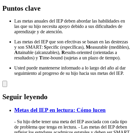
Puntos clave
Las metas anuales del IEP deben abordar las habilidades en
las que su hijo necesita apoyo debido a sus dificultades de
aprendizaje y de atención.
Las metas del IEP que son efectivas se basan en las destrezas
y son SMART:
S
pecific (específicas),
M
easurable (medibles),
A
ttainable (alcanzables),
R
esults-oriented (orientadas a
resultados) y
T
ime-bound (sujetas a un plazo de tiempo).
Usted puede mantenerse informado a lo largo del año al dar
seguimiento al progreso de su hijo hacia sus metas del IEP.
Seguir leyendo
Metas del IEP en lectura: Cómo lucen
- Su hijo debe tener una meta del IEP asociada con cada tipo
de problema que tenga en lectura. - Las metas del IEP deben
reflejar los estndares acadmicos estatales y deben ser SMART