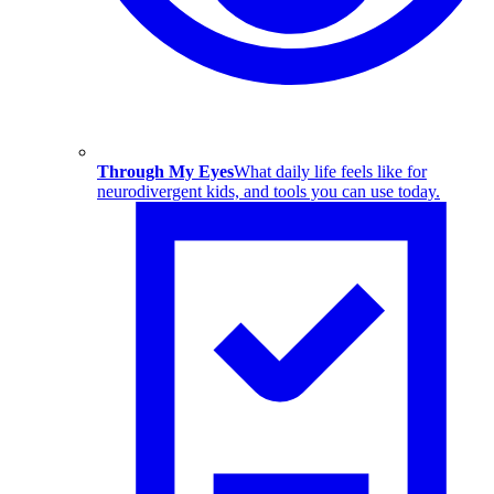
Through My Eyes
What daily life feels like for
neurodivergent kids, and tools you can use today.