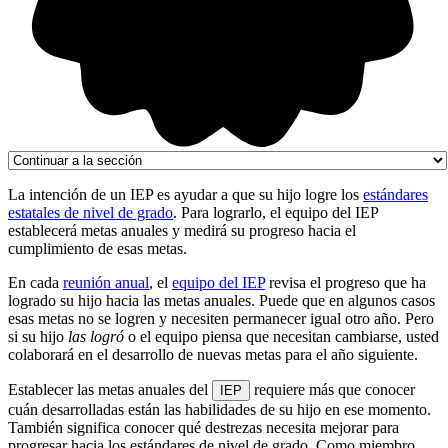
La intención de un IEP es ayudar a que su hijo logre los
estándares
estatales de nivel de grado
. Para lograrlo, el equipo del IEP
establecerá metas anuales y medirá su progreso hacia el
cumplimiento de esas metas.
En cada
reunión anual
, el
equipo del IEP
revisa el progreso que ha
logrado su hijo hacia las metas anuales. Puede que en algunos casos
esas metas no se logren y necesiten permanecer igual otro año. Pero
si su hijo
las logró
o el equipo piensa que necesitan cambiarse, usted
colaborará en el desarrollo de nuevas metas para el año siguiente.
Establecer las metas anuales del
requiere más que conocer
IEP
cuán desarrolladas están las habilidades de su hijo en ese momento.
También significa conocer qué destrezas necesita mejorar para
progresar hacia los estándares de nivel de grado. Como miembro