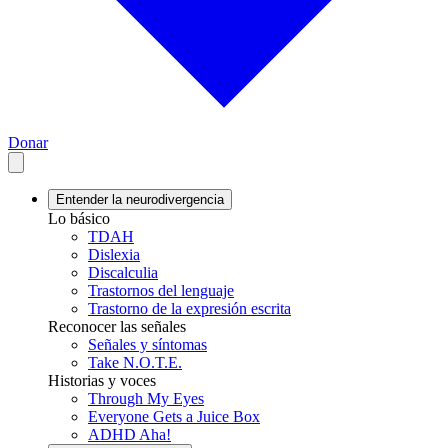
Donar
Entender la neurodivergencia
Lo básico
TDAH
Dislexia
Discalculia
Trastornos del lenguaje
Trastorno de la expresión escrita
Reconocer las señales
Señales y síntomas
Take N.O.T.E.
Historias y voces
Through My Eyes
Everyone Gets a Juice Box
ADHD Aha!