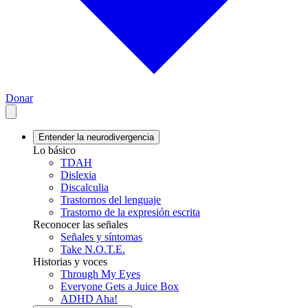
Donar
Entender la neurodivergencia
Lo básico
TDAH
Dislexia
Discalculia
Trastornos del lenguaje
Trastorno de la expresión escrita
Reconocer las señales
Señales y síntomas
Take N.O.T.E.
Historias y voces
Through My Eyes
Everyone Gets a Juice Box
ADHD Aha!