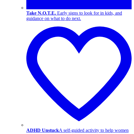
Take N.O.T.E.
Early signs to look for in kids, and
guidance on what to do next.
ADHD Unstuck
A self-guided activity to help women