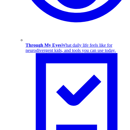
Through My Eyes
What daily life feels like for
neurodivergent kids, and tools you can use today.