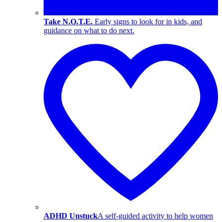
Take N.O.T.E.
Early signs to look for in kids, and
guidance on what to do next.
ADHD Unstuck
A self-guided activity to help women