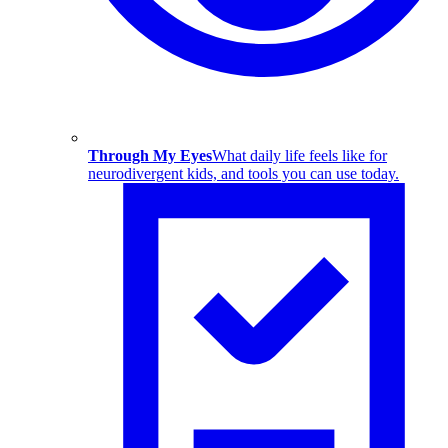
Through My Eyes
What daily life feels like for
neurodivergent kids, and tools you can use today.