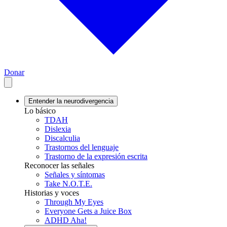
Donar
Entender la neurodivergencia
Lo básico
TDAH
Dislexia
Discalculia
Trastornos del lenguaje
Trastorno de la expresión escrita
Reconocer las señales
Señales y síntomas
Take N.O.T.E.
Historias y voces
Through My Eyes
Everyone Gets a Juice Box
ADHD Aha!