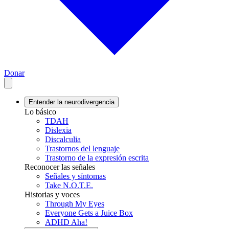
Donar
Entender la neurodivergencia
Lo básico
TDAH
Dislexia
Discalculia
Trastornos del lenguaje
Trastorno de la expresión escrita
Reconocer las señales
Señales y síntomas
Take N.O.T.E.
Historias y voces
Through My Eyes
Everyone Gets a Juice Box
ADHD Aha!