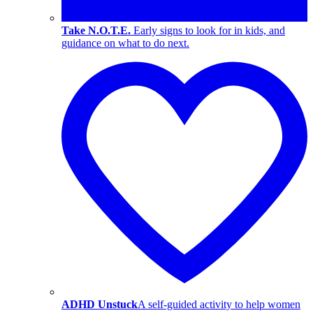
Take N.O.T.E.
Early signs to look for in kids, and
guidance on what to do next.
ADHD Unstuck
A self-guided activity to help women