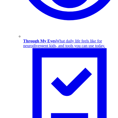
Through My Eyes
What daily life feels like for
neurodivergent kids, and tools you can use today.