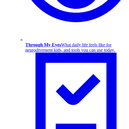
Through My Eyes
What daily life feels like for
neurodivergent kids, and tools you can use today.