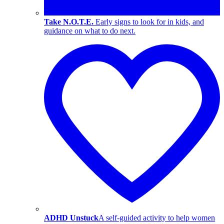
Take N.O.T.E.
Early signs to look for in kids, and
guidance on what to do next.
ADHD Unstuck
A self-guided activity to help women