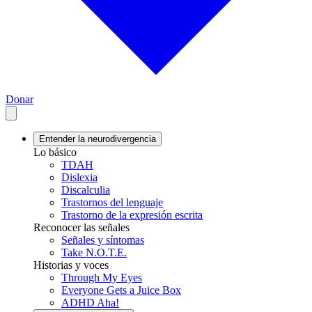
Donar
Entender la neurodivergencia
Lo básico
TDAH
Dislexia
Discalculia
Trastornos del lenguaje
Trastorno de la expresión escrita
Reconocer las señales
Señales y síntomas
Take N.O.T.E.
Historias y voces
Through My Eyes
Everyone Gets a Juice Box
ADHD Aha!