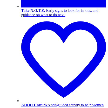
Take N.O.T.E.
Early signs to look for in kids, and
guidance on what to do next.
ADHD Unstuck
A self-guided activity to help women