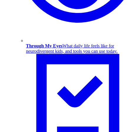
Through My Eyes
What daily life feels like for
neurodivergent kids, and tools you can use today.