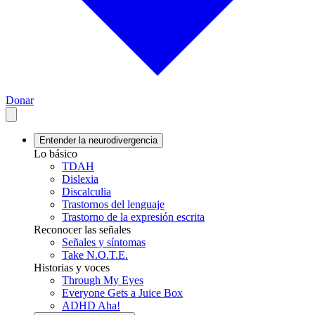
Donar
Entender la neurodivergencia
Lo básico
TDAH
Dislexia
Discalculia
Trastornos del lenguaje
Trastorno de la expresión escrita
Reconocer las señales
Señales y síntomas
Take N.O.T.E.
Historias y voces
Through My Eyes
Everyone Gets a Juice Box
ADHD Aha!