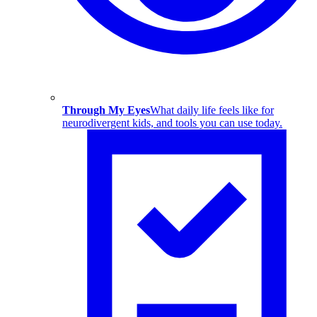
Through My Eyes
What daily life feels like for
neurodivergent kids, and tools you can use today.