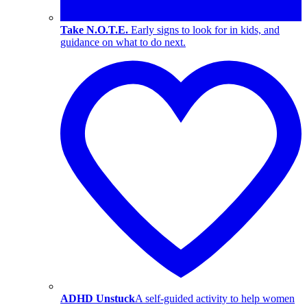
Take N.O.T.E.
Early signs to look for in kids, and
guidance on what to do next.
ADHD Unstuck
A self-guided activity to help women