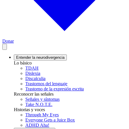
Donar
Entender la neurodivergencia
Lo básico
TDAH
Dislexia
Discalculia
Trastornos del lenguaje
Trastorno de la expresión escrita
Reconocer las señales
Señales y síntomas
Take N.O.T.E.
Historias y voces
Through My Eyes
Everyone Gets a Juice Box
ADHD Aha!