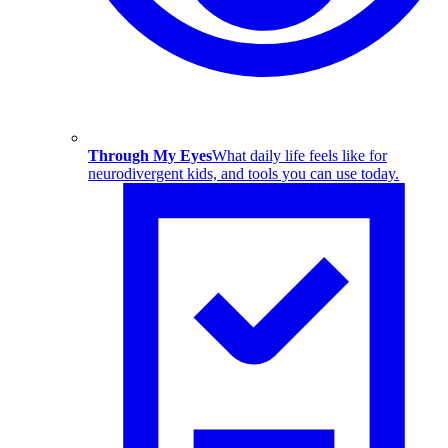
Through My Eyes
What daily life feels like for
neurodivergent kids, and tools you can use today.