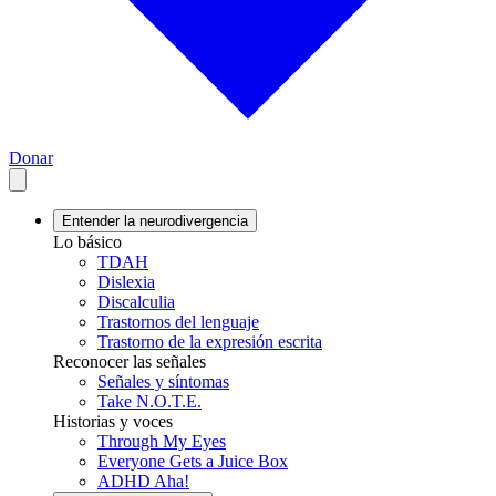
Donar
Entender la neurodivergencia
Lo básico
TDAH
Dislexia
Discalculia
Trastornos del lenguaje
Trastorno de la expresión escrita
Reconocer las señales
Señales y síntomas
Take N.O.T.E.
Historias y voces
Through My Eyes
Everyone Gets a Juice Box
ADHD Aha!