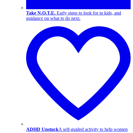
Take N.O.T.E.
Early signs to look for in kids, and
guidance on what to do next.
ADHD Unstuck
A self-guided activity to help women