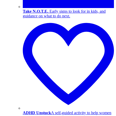
Take N.O.T.E.
Early signs to look for in kids, and
guidance on what to do next.
ADHD Unstuck
A self-guided activity to help women