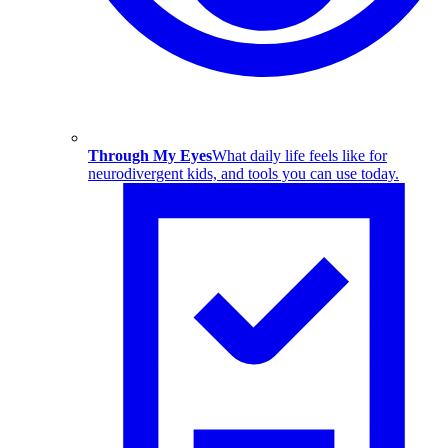
Through My Eyes
What daily life feels like for
neurodivergent kids, and tools you can use today.