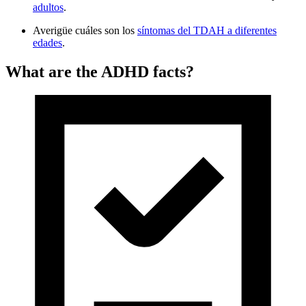
adultos
.
Averigüe cuáles son los
síntomas del TDAH a diferentes
edades
.
What are the ADHD facts?