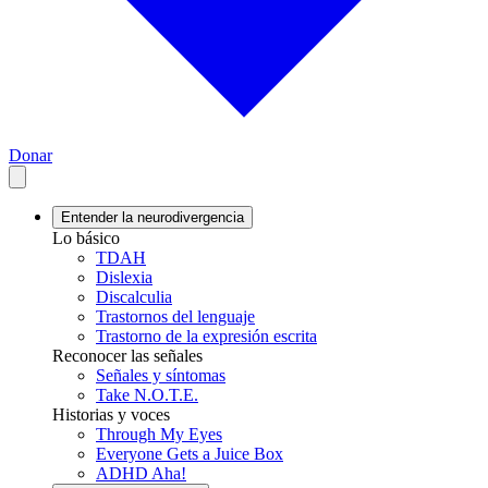
Donar
Entender la neurodivergencia
Lo básico
TDAH
Dislexia
Discalculia
Trastornos del lenguaje
Trastorno de la expresión escrita
Reconocer las señales
Señales y síntomas
Take N.O.T.E.
Historias y voces
Through My Eyes
Everyone Gets a Juice Box
ADHD Aha!