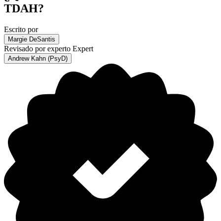
TDAH?
Escrito por
Margie DeSantis
Revisado por experto
Expert
Andrew Kahn (PsyD)