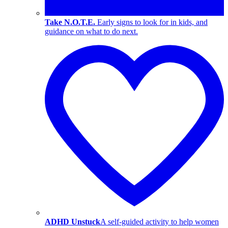
Take N.O.T.E.
Early signs to look for in kids, and
guidance on what to do next.
ADHD Unstuck
A self-guided activity to help women