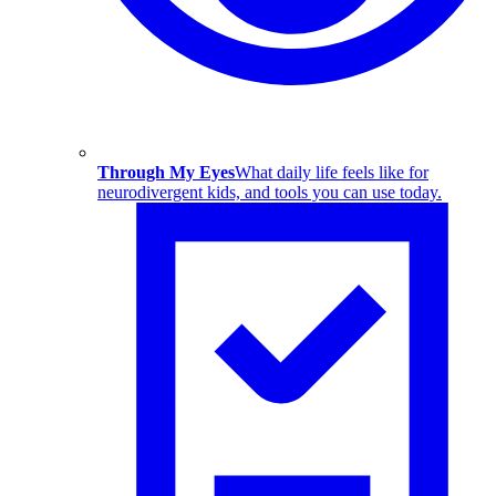
Through My Eyes
What daily life feels like for
neurodivergent kids, and tools you can use today.