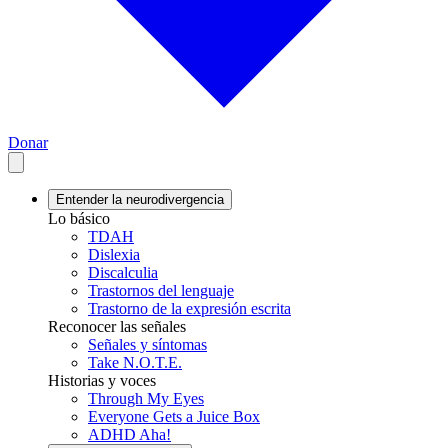
Donar
Entender la neurodivergencia
Lo básico
TDAH
Dislexia
Discalculia
Trastornos del lenguaje
Trastorno de la expresión escrita
Reconocer las señales
Señales y síntomas
Take N.O.T.E.
Historias y voces
Through My Eyes
Everyone Gets a Juice Box
ADHD Aha!