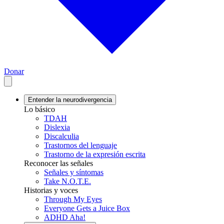
Donar
Entender la neurodivergencia
Lo básico
TDAH
Dislexia
Discalculia
Trastornos del lenguaje
Trastorno de la expresión escrita
Reconocer las señales
Señales y síntomas
Take N.O.T.E.
Historias y voces
Through My Eyes
Everyone Gets a Juice Box
ADHD Aha!