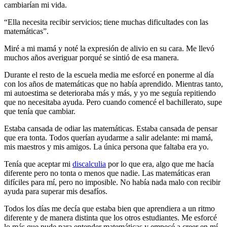
cambiarían mi vida.
“Ella necesita recibir servicios; tiene muchas dificultades con las
matemáticas”.
Miré a mi mamá y noté la expresión de alivio en su cara. Me llevó
muchos años averiguar porqué se sintió de esa manera.
Durante el resto de la escuela media me esforcé en ponerme al día
con los años de matemáticas que no había aprendido. Mientras tanto,
mi autoestima se deterioraba más y más, y yo me seguía repitiendo
que no necesitaba ayuda. Pero cuando comencé el bachillerato, supe
que tenía que cambiar.
Estaba cansada de odiar las matemáticas. Estaba cansada de pensar
que era tonta. Todos querían ayudarme a salir adelante: mi mamá,
mis maestros y mis amigos. La única persona que faltaba era yo.
Tenía que aceptar mi
discalculia
por lo que era, algo que me hacía
diferente pero no tonta o menos que nadie. Las matemáticas eran
difíciles para mí, pero no imposible. No había nada malo con recibir
ayuda para superar mis desafíos.
Todos los días me decía que estaba bien que aprendiera a un ritmo
diferente y de manera distinta que los otros estudiantes. Me esforcé
lo más que pude para entender matemáticas y empecé a creer en mí.