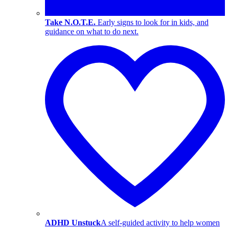
Take N.O.T.E.
Early signs to look for in kids, and
guidance on what to do next.
ADHD Unstuck
A self-guided activity to help women