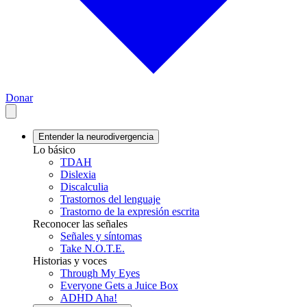
Donar
Entender la neurodivergencia
Lo básico
TDAH
Dislexia
Discalculia
Trastornos del lenguaje
Trastorno de la expresión escrita
Reconocer las señales
Señales y síntomas
Take N.O.T.E.
Historias y voces
Through My Eyes
Everyone Gets a Juice Box
ADHD Aha!