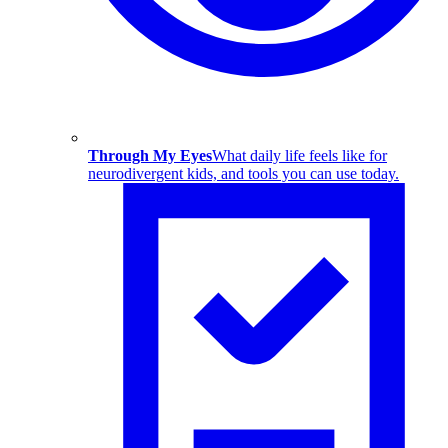
Through My Eyes
What daily life feels like for
neurodivergent kids, and tools you can use today.