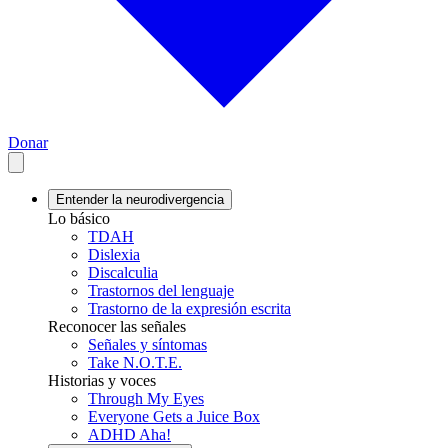
Donar
Entender la neurodivergencia
Lo básico
TDAH
Dislexia
Discalculia
Trastornos del lenguaje
Trastorno de la expresión escrita
Reconocer las señales
Señales y síntomas
Take N.O.T.E.
Historias y voces
Through My Eyes
Everyone Gets a Juice Box
ADHD Aha!