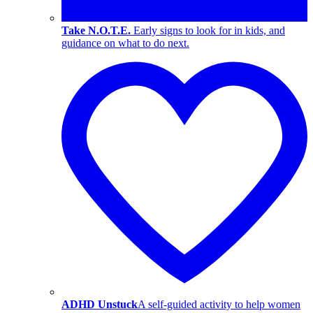
Take N.O.T.E.
Early signs to look for in kids, and
guidance on what to do next.
ADHD Unstuck
A self-guided activity to help women