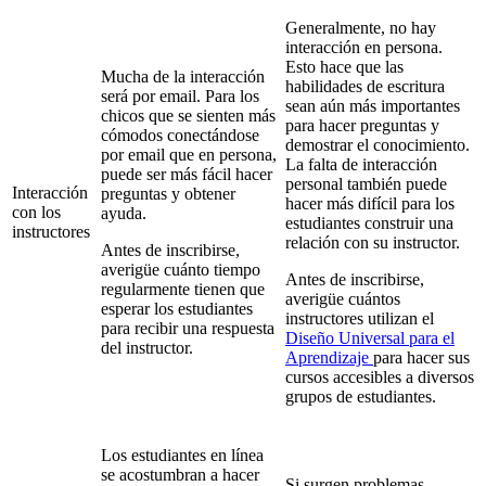
Generalmente, no hay
interacción en persona.
Esto hace que las
Mucha de la interacción
habilidades de escritura
será por email. Para los
sean aún más importantes
chicos que se sienten más
para hacer preguntas y
cómodos conectándose
demostrar el conocimiento.
por email que en persona,
La falta de interacción
puede ser más fácil hacer
personal también puede
Interacción
preguntas y obtener
hacer más difícil para los
con los
ayuda.
estudiantes construir una
instructores
relación con su instructor.
Antes de inscribirse,
averigüe cuánto tiempo
Antes de inscribirse,
regularmente tienen que
averigüe cuántos
esperar los estudiantes
instructores utilizan el
para recibir una respuesta
Diseño Universal para el
del instructor.
Aprendizaje
para hacer sus
cursos accesibles a diversos
grupos de estudiantes.
Los estudiantes en línea
se acostumbran a hacer
Si surgen problemas