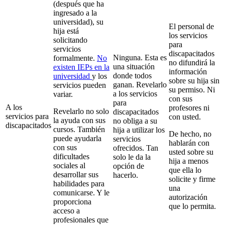
(después que ha
ingresado a la
universidad), su
El personal de
hija está
los servicios
solicitando
para
servicios
discapacitados
Ninguna. Esta es
formalmente.
No
no difundirá la
una situación
existen IEPs en la
información
donde todos
universidad
y los
sobre su hija sin
ganan. Revelarlo
servicios pueden
su permiso. Ni
a los servicios
variar.
con sus
para
A los
profesores ni
Revelarlo no solo
discapacitados
servicios para
con usted.
la ayuda con sus
no obliga a su
discapacitados
cursos. También
hija a utilizar los
De hecho, no
puede ayudarla
servicios
hablarán con
con sus
ofrecidos. Tan
usted sobre su
dificultades
solo le da la
hija a menos
sociales al
opción de
que ella lo
desarrollar sus
hacerlo.
solicite y firme
habilidades para
una
comunicarse. Y le
autorización
proporciona
que lo permita.
acceso a
profesionales que