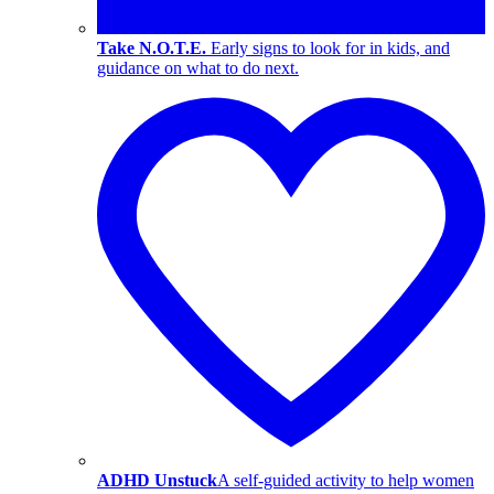
Take N.O.T.E.
Early signs to look for in kids, and
guidance on what to do next.
ADHD Unstuck
A self-guided activity to help women