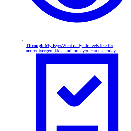
Through My Eyes
What daily life feels like for
neurodivergent kids, and tools you can use today.