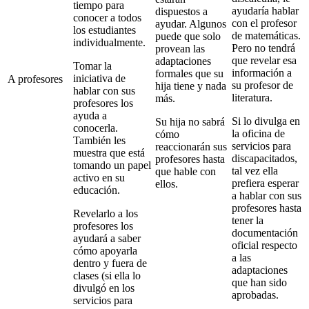
tiempo para
ayudaría hablar
dispuestos a
conocer a todos
con el profesor
ayudar. Algunos
los estudiantes
de matemáticas.
puede que solo
individualmente.
Pero no tendrá
provean las
que revelar esa
adaptaciones
Tomar la
información a
formales que su
iniciativa de
A profesores
su profesor de
hija tiene y nada
hablar con sus
literatura.
más.
profesores los
ayuda a
Si lo divulga en
Su hija no sabrá
conocerla.
la oficina de
cómo
También les
servicios para
reaccionarán sus
muestra que está
discapacitados,
profesores hasta
tomando un papel
tal vez ella
que hable con
activo en su
prefiera esperar
ellos.
educación.
a hablar con sus
profesores hasta
Revelarlo a los
tener la
profesores los
documentación
ayudará a saber
oficial respecto
cómo apoyarla
a las
dentro y fuera de
adaptaciones
clases (si ella lo
que han sido
divulgó en los
aprobadas.
servicios para