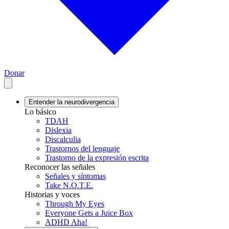
Donar
Entender la neurodivergencia
Lo básico
TDAH
Dislexia
Discalculia
Trastornos del lenguaje
Trastorno de la expresión escrita
Reconocer las señales
Señales y síntomas
Take N.O.T.E.
Historias y voces
Through My Eyes
Everyone Gets a Juice Box
ADHD Aha!