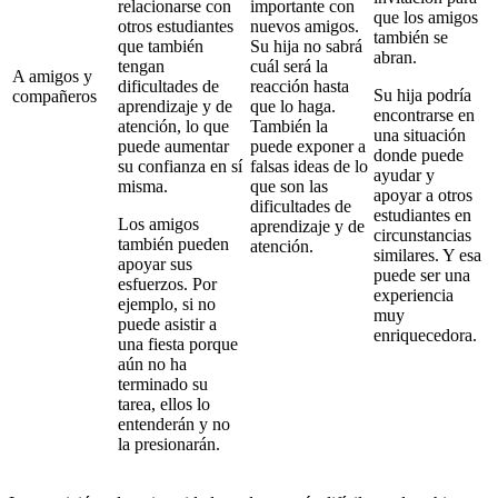
relacionarse con
importante con
que los amigos
otros estudiantes
nuevos amigos.
también se
que también
Su hija no sabrá
abran.
tengan
cuál será la
A amigos y
dificultades de
reacción hasta
Su hija podría
compañeros
aprendizaje y de
que lo haga.
encontrarse en
atención, lo que
También la
una situación
puede aumentar
puede exponer a
donde puede
su confianza en sí
falsas ideas de lo
ayudar y
misma.
que son las
apoyar a otros
dificultades de
estudiantes en
Los amigos
aprendizaje y de
circunstancias
también pueden
atención.
similares. Y esa
apoyar sus
puede ser una
esfuerzos. Por
experiencia
ejemplo, si no
muy
puede asistir a
enriquecedora.
una fiesta porque
aún no ha
terminado su
tarea, ellos lo
entenderán y no
la presionarán.