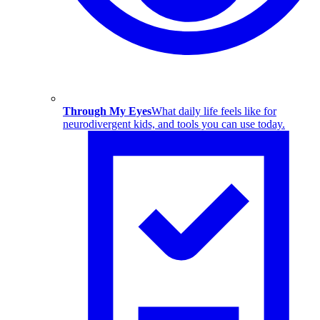
Through My Eyes
What daily life feels like for
neurodivergent kids, and tools you can use today.