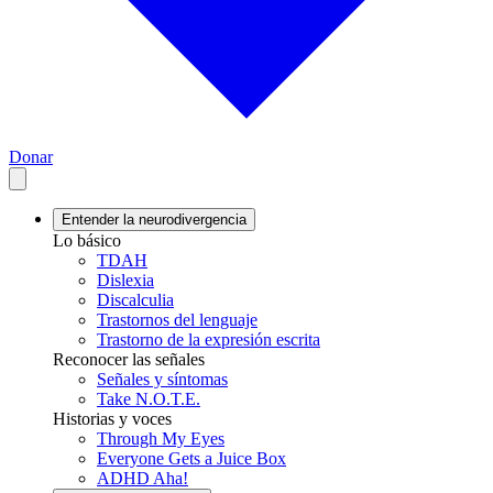
Donar
Entender la neurodivergencia
Lo básico
TDAH
Dislexia
Discalculia
Trastornos del lenguaje
Trastorno de la expresión escrita
Reconocer las señales
Señales y síntomas
Take N.O.T.E.
Historias y voces
Through My Eyes
Everyone Gets a Juice Box
ADHD Aha!