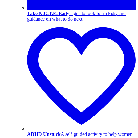
Take N.O.T.E.
Early signs to look for in kids, and
guidance on what to do next.
ADHD Unstuck
A self-guided activity to help women