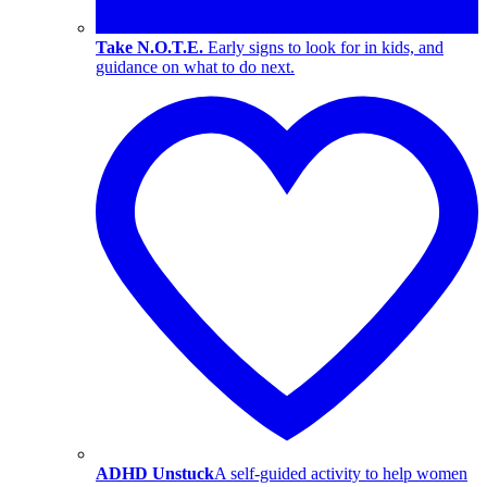
Take N.O.T.E.
Early signs to look for in kids, and
guidance on what to do next.
ADHD Unstuck
A self-guided activity to help women