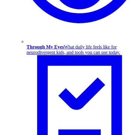
Through My Eyes
What daily life feels like for
neurodivergent kids, and tools you can use today.