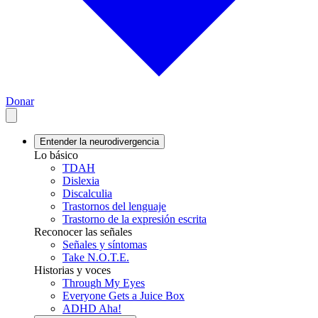
Donar
Entender la neurodivergencia
Lo básico
TDAH
Dislexia
Discalculia
Trastornos del lenguaje
Trastorno de la expresión escrita
Reconocer las señales
Señales y síntomas
Take N.O.T.E.
Historias y voces
Through My Eyes
Everyone Gets a Juice Box
ADHD Aha!