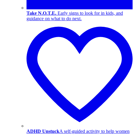
Take N.O.T.E.
Early signs to look for in kids, and
guidance on what to do next.
ADHD Unstuck
A self-guided activity to help women