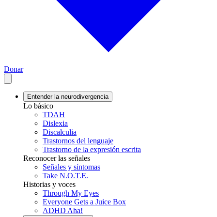
Donar
Entender la neurodivergencia
Lo básico
TDAH
Dislexia
Discalculia
Trastornos del lenguaje
Trastorno de la expresión escrita
Reconocer las señales
Señales y síntomas
Take N.O.T.E.
Historias y voces
Through My Eyes
Everyone Gets a Juice Box
ADHD Aha!