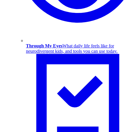
Through My Eyes
What daily life feels like for
neurodivergent kids, and tools you can use today.