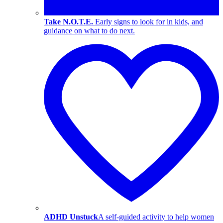
Take N.O.T.E.
Early signs to look for in kids, and
guidance on what to do next.
ADHD Unstuck
A self-guided activity to help women