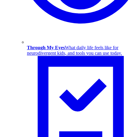
Through My Eyes
What daily life feels like for
neurodivergent kids, and tools you can use today.