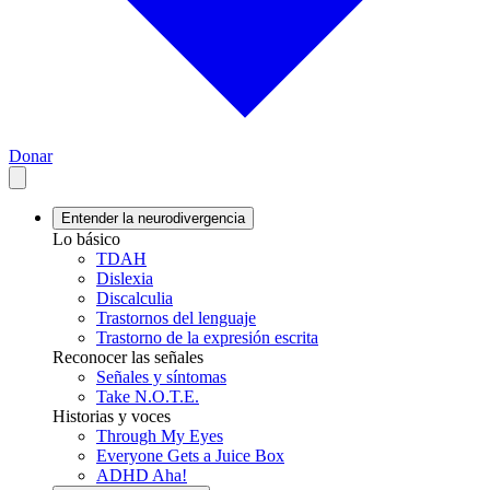
Donar
Entender la neurodivergencia
Lo básico
TDAH
Dislexia
Discalculia
Trastornos del lenguaje
Trastorno de la expresión escrita
Reconocer las señales
Señales y síntomas
Take N.O.T.E.
Historias y voces
Through My Eyes
Everyone Gets a Juice Box
ADHD Aha!