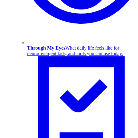
Through My Eyes
What daily life feels like for
neurodivergent kids, and tools you can use today.