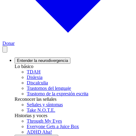
Donar
Entender la neurodivergencia
Lo básico
TDAH
Dislexia
Discalculia
Trastornos del lenguaje
Trastorno de la expresión escrita
Reconocer las señales
Señales y síntomas
Take N.O.T.E.
Historias y voces
Through My Eyes
Everyone Gets a Juice Box
ADHD Aha!