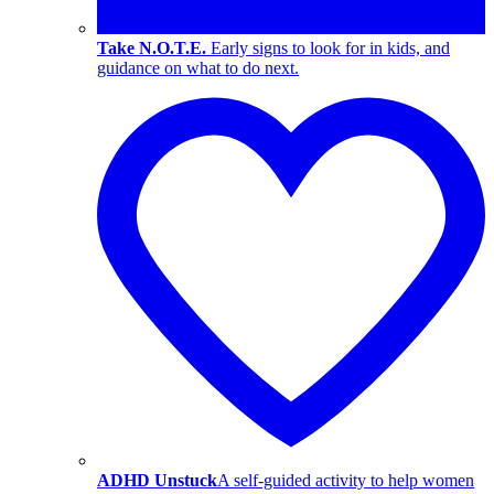
Take N.O.T.E.
Early signs to look for in kids, and
guidance on what to do next.
ADHD Unstuck
A self-guided activity to help women