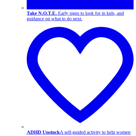
Take N.O.T.E.
Early signs to look for in kids, and
guidance on what to do next.
ADHD Unstuck
A self-guided activity to help women