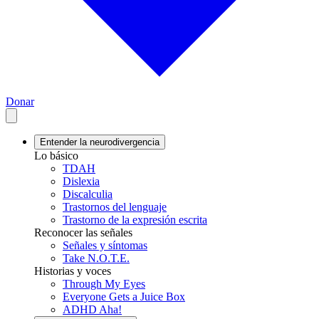
Donar
Entender la neurodivergencia
Lo básico
TDAH
Dislexia
Discalculia
Trastornos del lenguaje
Trastorno de la expresión escrita
Reconocer las señales
Señales y síntomas
Take N.O.T.E.
Historias y voces
Through My Eyes
Everyone Gets a Juice Box
ADHD Aha!