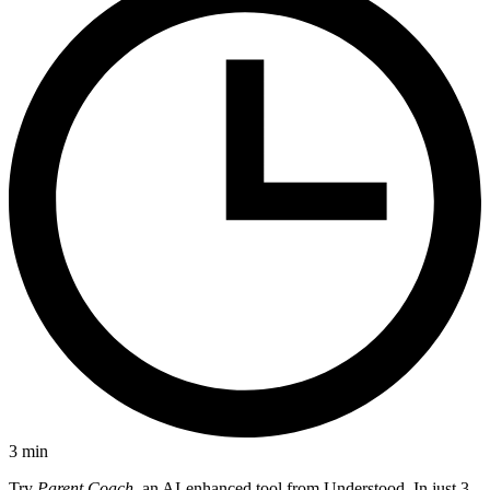
3
min
Try
Parent Coach
, an AI-enhanced tool from Understood. In just 3