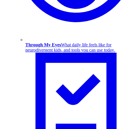
Through My Eyes
What daily life feels like for
neurodivergent kids, and tools you can use today.