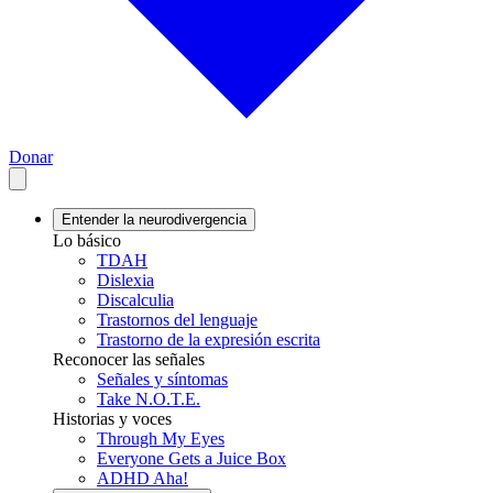
Donar
Entender la neurodivergencia
Lo básico
TDAH
Dislexia
Discalculia
Trastornos del lenguaje
Trastorno de la expresión escrita
Reconocer las señales
Señales y síntomas
Take N.O.T.E.
Historias y voces
Through My Eyes
Everyone Gets a Juice Box
ADHD Aha!