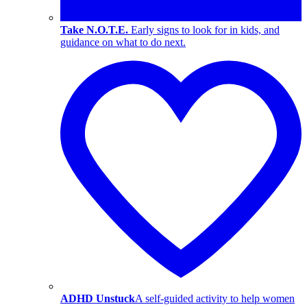
Take N.O.T.E.
Early signs to look for in kids, and
guidance on what to do next.
ADHD Unstuck
A self-guided activity to help women