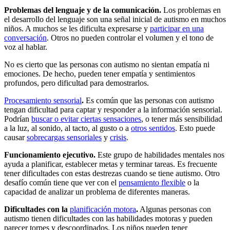
Problemas del lenguaje y de la comunicación.
Los problemas en
el desarrollo del lenguaje son una señal inicial de autismo en muchos
niños. A muchos se les dificulta expresarse y
participar en una
conversación
. Otros no pueden controlar el volumen y el tono de
voz al hablar.
No es cierto que las personas con autismo no sientan empatía ni
emociones. De hecho, pueden tener empatía y sentimientos
profundos, pero dificultad para demostrarlos.
Procesamiento sensorial
.
Es común que las personas con autismo
tengan dificultad para captar y responder a la información sensorial.
Podrían
buscar o evitar ciertas sensaciones
, o tener más sensibilidad
a la luz, al sonido, al tacto, al gusto o a
otros sentidos
. Esto puede
causar
sobrecargas sensoriales
y
crisis
.
Funcionamiento ejecutivo.
Este grupo de habilidades mentales nos
ayuda a planificar, establecer metas y terminar tareas. Es frecuente
tener dificultades con estas destrezas cuando se tiene autismo. Otro
desafío común tiene que ver con el
pensamiento flexible
o la
capacidad de analizar un problema de diferentes maneras.
Dificultades con la
planificación motora
.
Algunas personas con
autismo tienen dificultades con las habilidades motoras y pueden
parecer torpes y descoordinados. Los niños pueden tener