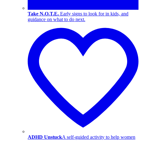
Take N.O.T.E.
Early signs to look for in kids, and
guidance on what to do next.
ADHD Unstuck
A self-guided activity to help women