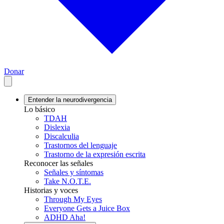
Donar
Entender la neurodivergencia
Lo básico
TDAH
Dislexia
Discalculia
Trastornos del lenguaje
Trastorno de la expresión escrita
Reconocer las señales
Señales y síntomas
Take N.O.T.E.
Historias y voces
Through My Eyes
Everyone Gets a Juice Box
ADHD Aha!