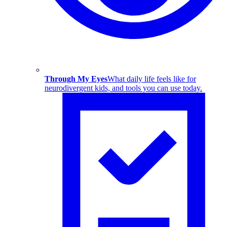
Through My Eyes
What daily life feels like for
neurodivergent kids, and tools you can use today.