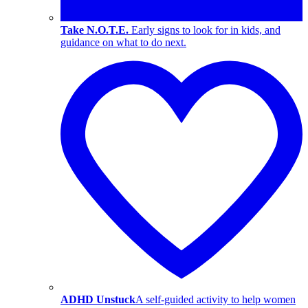
Take N.O.T.E.
Early signs to look for in kids, and
guidance on what to do next.
ADHD Unstuck
A self-guided activity to help women