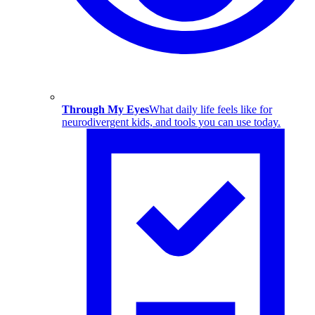
Through My Eyes
What daily life feels like for
neurodivergent kids, and tools you can use today.