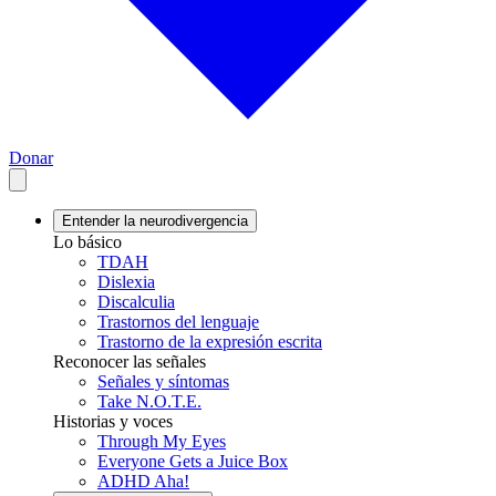
Donar
Entender la neurodivergencia
Lo básico
TDAH
Dislexia
Discalculia
Trastornos del lenguaje
Trastorno de la expresión escrita
Reconocer las señales
Señales y síntomas
Take N.O.T.E.
Historias y voces
Through My Eyes
Everyone Gets a Juice Box
ADHD Aha!