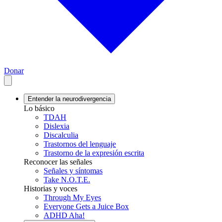
Donar
Entender la neurodivergencia
Lo básico
TDAH
Dislexia
Discalculia
Trastornos del lenguaje
Trastorno de la expresión escrita
Reconocer las señales
Señales y síntomas
Take N.O.T.E.
Historias y voces
Through My Eyes
Everyone Gets a Juice Box
ADHD Aha!