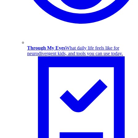
Through My Eyes
What daily life feels like for
neurodivergent kids, and tools you can use today.