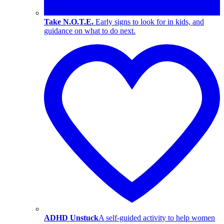
Take N.O.T.E.
Early signs to look for in kids, and
guidance on what to do next.
ADHD Unstuck
A self-guided activity to help women