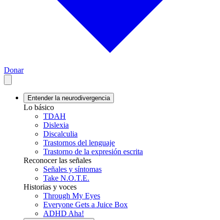
Donar
Entender la neurodivergencia
Lo básico
TDAH
Dislexia
Discalculia
Trastornos del lenguaje
Trastorno de la expresión escrita
Reconocer las señales
Señales y síntomas
Take N.O.T.E.
Historias y voces
Through My Eyes
Everyone Gets a Juice Box
ADHD Aha!