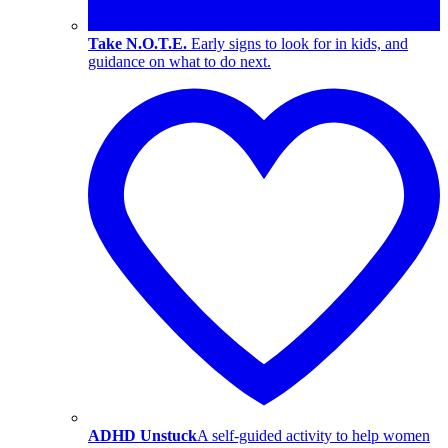
Take N.O.T.E.
Early signs to look for in kids, and
guidance on what to do next.
ADHD Unstuck
A self-guided activity to help women