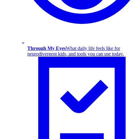
Through My Eyes
What daily life feels like for
neurodivergent kids, and tools you can use today.