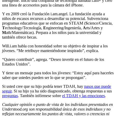
inteligente. Inició una compañía de tecnología llamada i.am+ y creó
una línea de accesorios para la cámara del iPhone.
Y en 2009 creó la Fundación i.am.angel. La fundación ayuda a
niños de escasos recursos a desarrollar su potencial. Subvenciona
programas educativos que se enfocan en STEAM (
S
cience/Ciencia,
T
echnology/Tecnología,
E
ngineering/Ingeniería,
A
rts/Artes y
M
ath/Matemáticas). Prepara a los niños para la universidad y
también ofrece becas.
Will.i.am habla con honestidad sobre su objetivo de inspirar a los
jóvenes. “Me retribuye manteniéndome inspirado”, explica.
“Quiero contribuir”, agrega. “Deseo invertir en el futuro de los
Estados Unidos”.
Y tiene un mensaje para todos los jóvenes: “Estoy aquí para hacerles
saber que ustedes pueden ser lo que se propongan”.
Si usted cree que su hijo podría tener TDAH, hay
pasos que puede
seguir
. Si su hijo ya ha sido diagnosticado, obtenga respuestas a sus
preguntas
. También infórmese sobre
el TDAH y las emociones
.
Cualquier opinión o punto de vista de los individuos presentados en
Understood.org son responsabilidad única de esos individuos y no
reflejan necesariamente los puntos de vista, valores o creencias ni