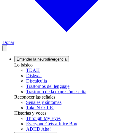
Donar
Entender la neurodivergencia
Lo básico
TDAH
Dislexia
Discalculia
Trastornos del lenguaje
Trastorno de la expresión escrita
Reconocer las señales
Señales y síntomas
Take N.O.T.E.
Historias y voces
Through My Eyes
Everyone Gets a Juice Box
ADHD Aha!