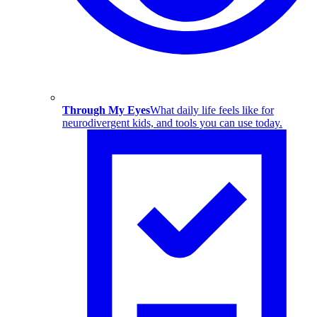
Through My Eyes
What daily life feels like for
neurodivergent kids, and tools you can use today.