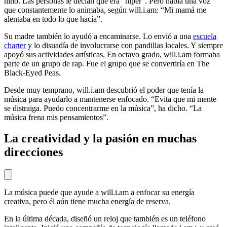
niño. Las personas le decían que era “hiper”. Pero había una voz
que constantemente lo animaba, según will.i.am: “Mi mamá me
alentaba en todo lo que hacía”.
Su madre también lo ayudó a encaminarse. Lo envió a una
escuela
charter
y lo disuadía de involucrarse con pandillas locales. Y siempre
apoyó sus actividades artísticas. En octavo grado, will.i.am formaba
parte de un grupo de rap. Fue el grupo que se convertiría en The
Black-Eyed Peas.
Desde muy temprano, will.i.am descubrió el poder que tenía la
música para ayudarlo a mantenerse enfocado. “Evita que mi mente
se distraiga. Puedo concentrarme en la música”, ha dicho. “La
música frena mis pensamientos”.
La creatividad y la pasión en muchas
direcciones
La música puede que ayude a will.i.am a enfocar su energía
creativa, pero él aún tiene mucha energía de reserva.
En la última década, diseñó un reloj que también es un teléfono