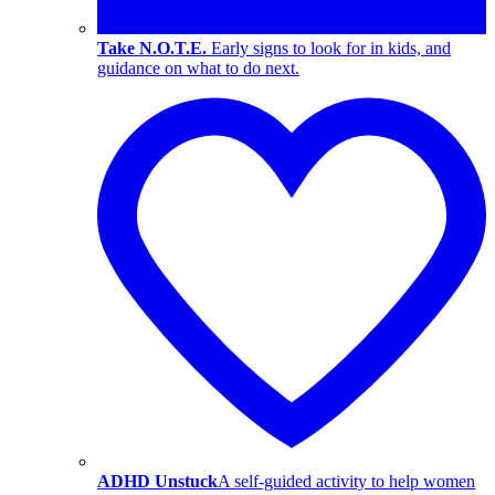
Take N.O.T.E.
Early signs to look for in kids, and
guidance on what to do next.
ADHD Unstuck
A self-guided activity to help women